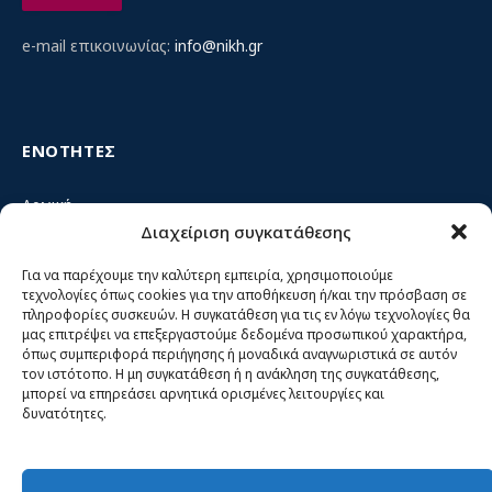
e-mail επικοινωνίας:
info@nikh.gr
ΕΝΟΤΗΤΕΣ
Αρχική
Διαχείριση συγκατάθεσης
Κίνημα ΝΙΚΗ – Ποιοι είμαστε, αρχές & δράση
Θέσεις
Για να παρέχουμε την καλύτερη εμπειρία, χρησιμοποιούμε
τεχνολογίες όπως cookies για την αποθήκευση ή/και την πρόσβαση σε
Πρόσωπα
πληροφορίες συσκευών. Η συγκατάθεση για τις εν λόγω τεχνολογίες θα
μας επιτρέψει να επεξεργαστούμε δεδομένα προσωπικού χαρακτήρα,
Όργανα και ομάδες
όπως συμπεριφορά περιήγησης ή μοναδικά αναγνωριστικά σε αυτόν
τον ιστότοπο. Η μη συγκατάθεση ή η ανάκληση της συγκατάθεσης,
Βίντεο
μπορεί να επηρεάσει αρνητικά ορισμένες λειτουργίες και
δυνατότητες.
Δελτία Τύπου
Άρθρα