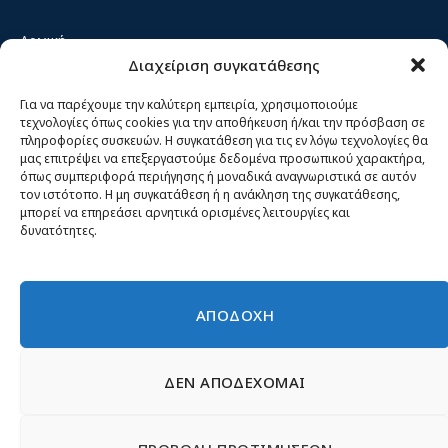
Αρχική
Διαχείριση συγκατάθεσης
Κίνημα ΝΙΚΗ – Ποιοι είμαστε, αρχές & δράση
Θέσεις
Για να παρέχουμε την καλύτερη εμπειρία, χρησιμοποιούμε
τεχνολογίες όπως cookies για την αποθήκευση ή/και την πρόσβαση σε
Πρόσωπα
πληροφορίες συσκευών. Η συγκατάθεση για τις εν λόγω τεχνολογίες θα
μας επιτρέψει να επεξεργαστούμε δεδομένα προσωπικού χαρακτήρα,
Όργανα και ομάδες
όπως συμπεριφορά περιήγησης ή μοναδικά αναγνωριστικά σε αυτόν
τον ιστότοπο. Η μη συγκατάθεση ή η ανάκληση της συγκατάθεσης,
Βίντεο
μπορεί να επηρεάσει αρνητικά ορισμένες λειτουργίες και
δυνατότητες.
Δελτία Τύπου
Άρθρα
ΑΠΟΔΟΧΗ
ΔΕΝ ΑΠΟΔΕΧΟΜΑΙ
© 2026 Νίκη
English
Ιστοσελίδες Νεολαίας
Περιεχόμενο για τον τύπο