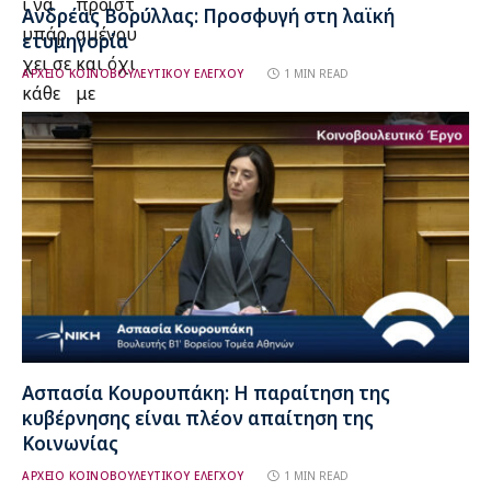
ι να
προϊστ
Ανδρέας Βορύλλας: Προσφυγή στη λαϊκή
υπάρ
αμένου
ετυμηγορία
χει σε
και όχι
ΑΡΧΕΙΟ ΚΟΙΝΟΒΟΥΛΕΥΤΙΚΟΥ ΕΛΕΓΧΟΥ
1 MIN READ
κάθε
με
υπηρε
κρίση
σία
από
εντός
υπηρεσ
της
ιακό
Βουλή
συμβο
ς.
ύλιο
(12.2.20
24).
Ασπασία Κουρουπάκη: Η παραίτηση της
κυβέρνησης είναι πλέον απαίτηση της
Κοινωνίας
ΑΡΧΕΙΟ ΚΟΙΝΟΒΟΥΛΕΥΤΙΚΟΥ ΕΛΕΓΧΟΥ
1 MIN READ