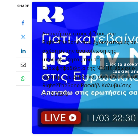
SHARE
Απαντήσεις στους φίλους του
Right2TheBone, που έχουν απορίες σε
σχέση με την ανακοίνωση της
υποψηφιότητάς του στο
Click to acc
Ευρωψηφοδέλτιο της ΝΙΚΗΣ, έδωσε ο
cookies an
ιδρυτής του ΔΙΕΣΥ και συντελεστής το
Right2TheBone Ραφαήλ Καλυβιώτης
(11.3.2024).