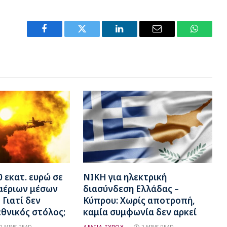
Facebook
Twitter
LinkedIn
Email
WhatsA
 εκατ. ευρώ σε
ΝΙΚΗ για ηλεκτρική
αέριων μέσων
διασύνδεση Ελλάδας –
 Γιατί δεν
Κύπρου: Χωρίς αποτροπή,
θνικός στόλος;
καμία συμφωνία δεν αρκεί