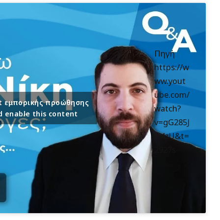
Πηγή
https://w
ww.yout
ube.com/
ept εμπορικής προώθησης
watch?
d enable this content
υ
v=gG285J
Jv4zU&t=
2927s