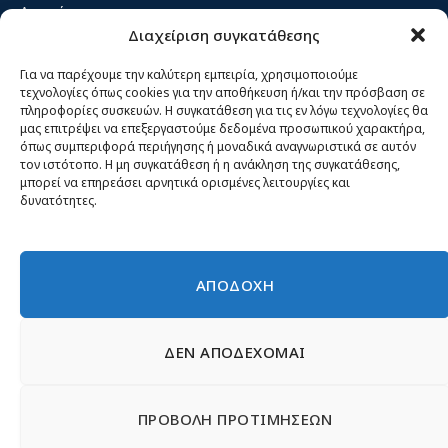
Αρχική
Διαχείριση συγκατάθεσης
Κίνημα ΝΙΚΗ – Ποιοι είμαστε, αρχές & δράση
Θέσεις
Για να παρέχουμε την καλύτερη εμπειρία, χρησιμοποιούμε
τεχνολογίες όπως cookies για την αποθήκευση ή/και την πρόσβαση σε
Πρόσωπα
πληροφορίες συσκευών. Η συγκατάθεση για τις εν λόγω τεχνολογίες θα
μας επιτρέψει να επεξεργαστούμε δεδομένα προσωπικού χαρακτήρα,
Όργανα και ομάδες
όπως συμπεριφορά περιήγησης ή μοναδικά αναγνωριστικά σε αυτόν
τον ιστότοπο. Η μη συγκατάθεση ή η ανάκληση της συγκατάθεσης,
Βίντεο
μπορεί να επηρεάσει αρνητικά ορισμένες λειτουργίες και
δυνατότητες.
Δελτία Τύπου
Άρθρα
ΑΠΟΔΟΧΗ
ΔΕΝ ΑΠΟΔΕΧΟΜΑΙ
© 2026 Νίκη
English
Ιστοσελίδες Νεολαίας
Περιεχόμενο για τον τύπο
ΠΡΟΒΟΛΗ ΠΡΟΤΙΜΗΣΕΩΝ
Έντυπα
Εγγραφή μέλους
Γίνε φίλος