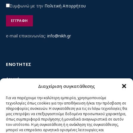
Συμφωνώ με την
Πολιτική Απορρήτου
e-mail επικοινωνίας:
info@nikh.gr
ΕΝΟΤΗΤΕΣ
Αρχική
Διαχείριση συγκατάθεσης
Κίνημα ΝΙΚΗ – Ποιοι είμαστε, αρχές & δράση
Θέσεις
Για να παρέχουμε την καλύτερη εμπειρία, χρησιμοποιούμε
τεχνολογίες όπως cookies για την αποθήκευση ή/και την πρόσβαση σε
Πρόσωπα
πληροφορίες συσκευών. Η συγκατάθεση για τις εν λόγω τεχνολογίες θα
μας επιτρέψει να επεξεργαστούμε δεδομένα προσωπικού χαρακτήρα,
Όργανα και ομάδες
όπως συμπεριφορά περιήγησης ή μοναδικά αναγνωριστικά σε αυτόν
τον ιστότοπο. Η μη συγκατάθεση ή η ανάκληση της συγκατάθεσης,
Βίντεο
μπορεί να επηρεάσει αρνητικά ορισμένες λειτουργίες και