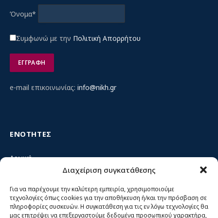
Όνομα*
Συμφωνώ με την
Πολιτική Απορρήτου
e-mail επικοινωνίας:
info@nikh.gr
ΕΝΟΤΗΤΕΣ
Αρχική
Διαχείριση συγκατάθεσης
Κίνημα ΝΙΚΗ – Ποιοι είμαστε, αρχές & δράση
Θέσεις
Για να παρέχουμε την καλύτερη εμπειρία, χρησιμοποιούμε
τεχνολογίες όπως cookies για την αποθήκευση ή/και την πρόσβαση σε
Πρόσωπα
πληροφορίες συσκευών. Η συγκατάθεση για τις εν λόγω τεχνολογίες θα
μας επιτρέψει να επεξεργαστούμε δεδομένα προσωπικού χαρακτήρα,