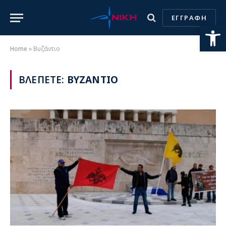
ΕΓΓΡΑΦΗ
Ανοίξτε
Home
»
Βυζάντιο
ΒΛΕΠΕΤΕ:
ΒΥΖΑΝΤΙΟ