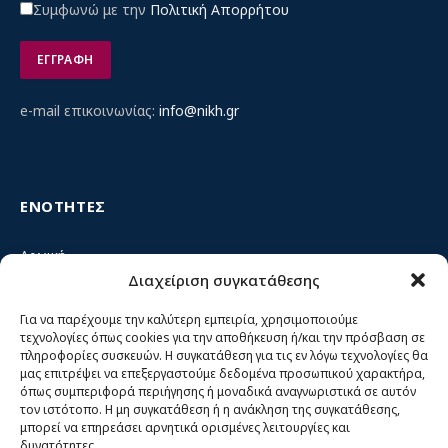
Συμφωνώ με την
Πολιτική Απορρήτου
e-mail επικοινωνίας:
info@nikh.gr
ΕΝΟΤΗΤΕΣ
Αρχική
Διαχείριση συγκατάθεσης
Κίνημα ΝΙΚΗ – Ποιοι είμαστε, αρχές & δράση
Θέσεις
Για να παρέχουμε την καλύτερη εμπειρία, χρησιμοποιούμε
τεχνολογίες όπως cookies για την αποθήκευση ή/και την πρόσβαση σε
Πρόσωπα
πληροφορίες συσκευών. Η συγκατάθεση για τις εν λόγω τεχνολογίες θα
μας επιτρέψει να επεξεργαστούμε δεδομένα προσωπικού χαρακτήρα,
Όργανα και ομάδες
όπως συμπεριφορά περιήγησης ή μοναδικά αναγνωριστικά σε αυτόν
τον ιστότοπο. Η μη συγκατάθεση ή η ανάκληση της συγκατάθεσης,
Βίντεο
μπορεί να επηρεάσει αρνητικά ορισμένες λειτουργίες και
δυνατότητες.
Δελτία Τύπου