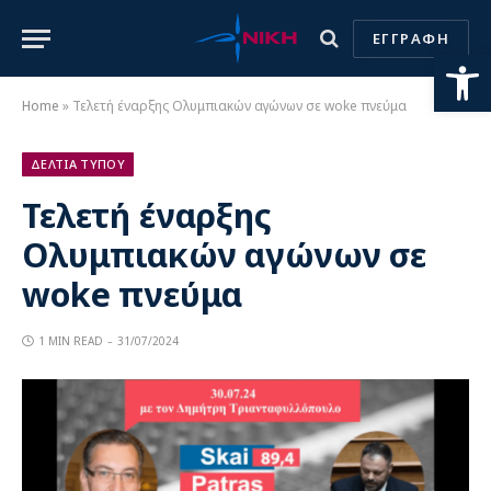
ΕΓΓΡΑΦΗ
Ανοίξτε
Home
»
Τελετή έναρξης Ολυμπιακών αγώνων σε woke πνεύμα
ΔΕΛΤΙΑ ΤΥΠΟΥ
Τελετή έναρξης
Ολυμπιακών αγώνων σε
woke πνεύμα
1 MIN READ
31/07/2024