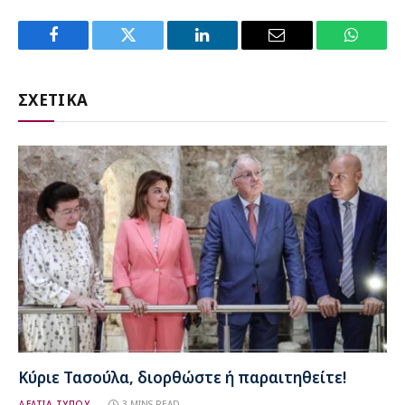
Facebook
Twitter
LinkedIn
Email
WhatsA
ΣΧΕΤΙΚΑ
Κύριε Τασούλα, διορθώστε ή παραιτηθείτε!
ΔΕΛΤΙΑ ΤΥΠΟΥ
3 MINS READ