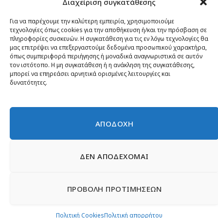
Διαχείριση συγκατάθεσης
Κίνημα ΝΙΚΗ – Ποιοι είμαστε, αρχές & δράση
Θέσεις
Για να παρέχουμε την καλύτερη εμπειρία, χρησιμοποιούμε
τεχνολογίες όπως cookies για την αποθήκευση ή/και την πρόσβαση σε
Πρόσωπα
πληροφορίες συσκευών. Η συγκατάθεση για τις εν λόγω τεχνολογίες θα
μας επιτρέψει να επεξεργαστούμε δεδομένα προσωπικού χαρακτήρα,
Όργανα και ομάδες
όπως συμπεριφορά περιήγησης ή μοναδικά αναγνωριστικά σε αυτόν
τον ιστότοπο. Η μη συγκατάθεση ή η ανάκληση της συγκατάθεσης,
Βίντεο
μπορεί να επηρεάσει αρνητικά ορισμένες λειτουργίες και
δυνατότητες.
Δελτία Τύπου
Άρθρα
ΑΠΟΔΟΧΗ
ΔΕΝ ΑΠΟΔΕΧΟΜΑΙ
© 2026 Νίκη
English
Ιστοσελίδες Νεολαίας
Περιεχόμενο για τον τύπο
ΠΡΟΒΟΛΗ ΠΡΟΤΙΜΗΣΕΩΝ
Έντυπα
Εγγραφή μέλους
Γίνε φίλος
Πολιτική απορρήτου
Επικοινωνία
Πολιτική Cookies
Πολιτική Cookies
Πολιτική απορρήτου