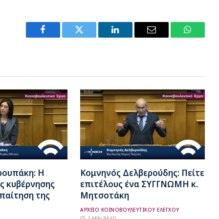
Facebook
Twitter
LinkedIn
Email
WhatsA
ρουπάκη: Η
Κομνηνός Δελβερούδης: Πείτε
ς κυβέρνησης
επιτέλους ένα ΣΥΓΓΝΩΜΗ κ.
απαίτηση της
Μητσοτάκη
ΑΡΧΕΙΟ ΚΟΙΝΟΒΟΥΛΕΥΤΙΚΟΥ ΕΛΕΓΧΟΥ
1 MIN READ