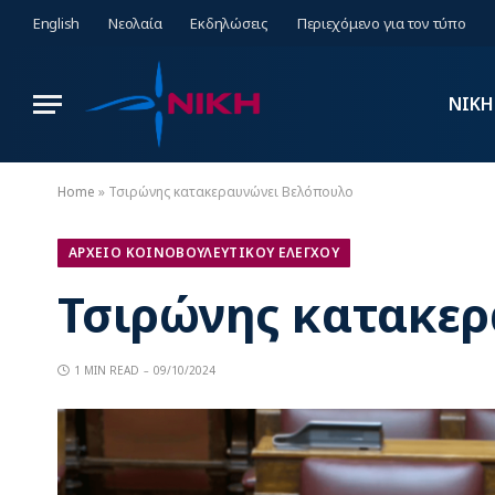
English
Νεολαία
Εκδηλώσεις
Περιεχόμενο για τον τύπο
ΝΙΚΗ
Home
»
Τσιρώνης κατακεραυνώνει Βελόπουλο
ΑΡΧΕΙΟ ΚΟΙΝΟΒΟΥΛΕΥΤΙΚΟΥ ΕΛΕΓΧΟΥ
Τσιρώνης κατακερ
1 MIN READ
09/10/2024