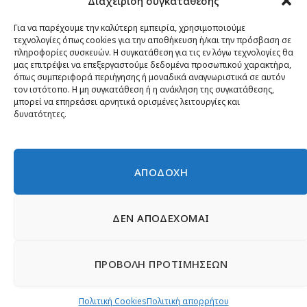
Διαχείριση συγκατάθεσης
Κίνημα ΝΙΚΗ – Ποιοι είμαστε, αρχές & δράση
Θέσεις
Για να παρέχουμε την καλύτερη εμπειρία, χρησιμοποιούμε
τεχνολογίες όπως cookies για την αποθήκευση ή/και την πρόσβαση σε
Πρόσωπα
πληροφορίες συσκευών. Η συγκατάθεση για τις εν λόγω τεχνολογίες θα
μας επιτρέψει να επεξεργαστούμε δεδομένα προσωπικού χαρακτήρα,
Όργανα και ομάδες
όπως συμπεριφορά περιήγησης ή μοναδικά αναγνωριστικά σε αυτόν
τον ιστότοπο. Η μη συγκατάθεση ή η ανάκληση της συγκατάθεσης,
Βίντεο
μπορεί να επηρεάσει αρνητικά ορισμένες λειτουργίες και
δυνατότητες.
Δελτία Τύπου
Άρθρα
ΑΠΟΔΟΧΗ
ΔΕΝ ΑΠΟΔΕΧΟΜΑΙ
© 2026 Νίκη
English
Ιστοσελίδες Νεολαίας
Περιεχόμενο για τον τύπο
ΠΡΟΒΟΛΗ ΠΡΟΤΙΜΗΣΕΩΝ
Έντυπα
Εγγραφή μέλους
Γίνε φίλος
Πολιτική απορρήτου
Επικοινωνία
Πολιτική Cookies
Πολιτική Cookies
Πολιτική απορρήτου