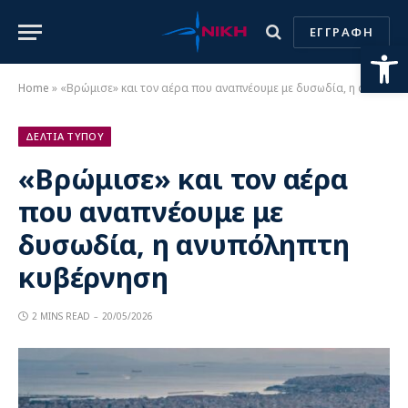
ΕΓΓΡΑΦΗ
Ανοίξτε
Home
»
«Βρώμισε» και τον αέρα που αναπνέουμε με δυσωδία, η ανυπόληπτη κυβέρνηση
ΔΕΛΤΙΑ ΤΥΠΟΥ
«Βρώμισε» και τον αέρα
που αναπνέουμε με
δυσωδία, η ανυπόληπτη
κυβέρνηση
2 MINS READ
20/05/2026