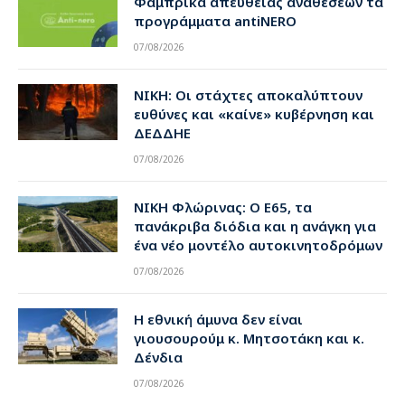
Φάμπρικα απευθείας αναθέσεων τα
προγράμματα antiNERO
07/08/2026
ΝΙΚΗ: Οι στάχτες αποκαλύπτουν
ευθύνες και «καίνε» κυβέρνηση και
ΔΕΔΔΗΕ
07/08/2026
ΝΙΚΗ Φλώρινας: Ο Ε65, τα
πανάκριβα διόδια και η ανάγκη για
ένα νέο μοντέλο αυτοκινητοδρόμων
07/08/2026
Η εθνική άμυνα δεν είναι
γιουσουρούμ κ. Μητσοτάκη και κ.
Δένδια
07/08/2026