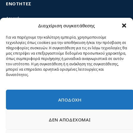
ΕΝΟΤΗΤΕΣ
Αρχική
Διαχείριση συγκατάθεσης
Κίνημα ΝΙΚΗ – Ποιοι είμαστε, αρχές & δράση
Θέσεις
Για να παρέχουμε την καλύτερη εμπειρία, χρησιμοποιούμε
τεχνολογίες όπως cookies για την αποθήκευση ή/και την πρόσβαση σε
Πρόσωπα
πληροφορίες συσκευών. Η συγκατάθεση για τις εν λόγω τεχνολογίες θα
μας επιτρέψει να επεξεργαστούμε δεδομένα προσωπικού χαρακτήρα,
Όργανα και ομάδες
όπως συμπεριφορά περιήγησης ή μοναδικά αναγνωριστικά σε αυτόν
τον ιστότοπο. Η μη συγκατάθεση ή η ανάκληση της συγκατάθεσης,
Βίντεο
μπορεί να επηρεάσει αρνητικά ορισμένες λειτουργίες και
δυνατότητες.
Δελτία Τύπου
Άρθρα
ΑΠΟΔΟΧΗ
ΔΕΝ ΑΠΟΔΕΧΟΜΑΙ
© 2026 Νίκη
English
Ιστοσελίδες Νεολαίας
Περιεχόμενο για τον τύπο