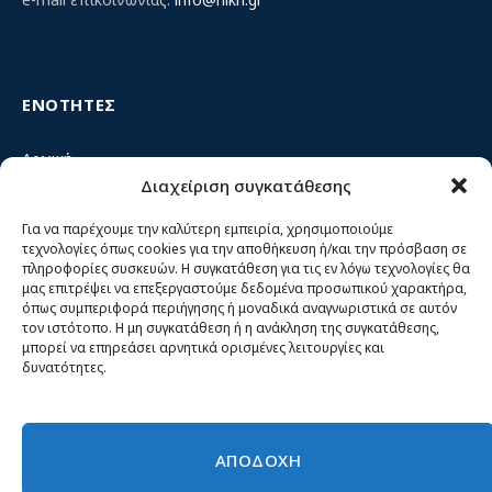
ΕΝΟΤΗΤΕΣ
Αρχική
Διαχείριση συγκατάθεσης
Κίνημα ΝΙΚΗ – Ποιοι είμαστε, αρχές & δράση
Θέσεις
Για να παρέχουμε την καλύτερη εμπειρία, χρησιμοποιούμε
τεχνολογίες όπως cookies για την αποθήκευση ή/και την πρόσβαση σε
Πρόσωπα
πληροφορίες συσκευών. Η συγκατάθεση για τις εν λόγω τεχνολογίες θα
μας επιτρέψει να επεξεργαστούμε δεδομένα προσωπικού χαρακτήρα,
Όργανα και ομάδες
όπως συμπεριφορά περιήγησης ή μοναδικά αναγνωριστικά σε αυτόν
τον ιστότοπο. Η μη συγκατάθεση ή η ανάκληση της συγκατάθεσης,
Βίντεο
μπορεί να επηρεάσει αρνητικά ορισμένες λειτουργίες και
δυνατότητες.
Δελτία Τύπου
Άρθρα
ΑΠΟΔΟΧΗ