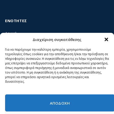
ΕΝΟΤΗΤΕΣ
Αρχική
Διαχείριση συγκατάθεσης
Κίνημα ΝΙΚΗ – Ποιοι είμαστε, αρχές & δράση
Θέσεις
Για να παρέχουμε την καλύτερη εμπειρία, χρησιμοποιούμε
τεχνολογίες όπως cookies για την αποθήκευση ή/και την πρόσβαση σε
Πρόσωπα
πληροφορίες συσκευών. Η συγκατάθεση για τις εν λόγω τεχνολογίες θα
μας επιτρέψει να επεξεργαστούμε δεδομένα προσωπικού χαρακτήρα,
Όργανα και ομάδες
όπως συμπεριφορά περιήγησης ή μοναδικά αναγνωριστικά σε αυτόν
τον ιστότοπο. Η μη συγκατάθεση ή η ανάκληση της συγκατάθεσης,
Βίντεο
μπορεί να επηρεάσει αρνητικά ορισμένες λειτουργίες και
δυνατότητες.
Δελτία Τύπου
Άρθρα
ΑΠΟΔΟΧΗ