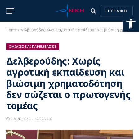
ΕΓΓΡΑΦΗ
Ανοίξτε
Home
»
Δελβερούδης: Χωρίς αγροτική εκπαίδευση και βιώσιμη χρηματοδότηση δεν σώζεται ο πρωτογενής τομέας
ΟΜΙΛΙΕΣ ΚΑΙ ΠΑΡΕΜΒΑΣΕΙΣ
Δελβερούδης: Χωρίς
αγροτική εκπαίδευση και
βιώσιμη χρηματοδότηση
δεν σώζεται ο πρωτογενής
τομέας
3 MINS READ
15/05/2026