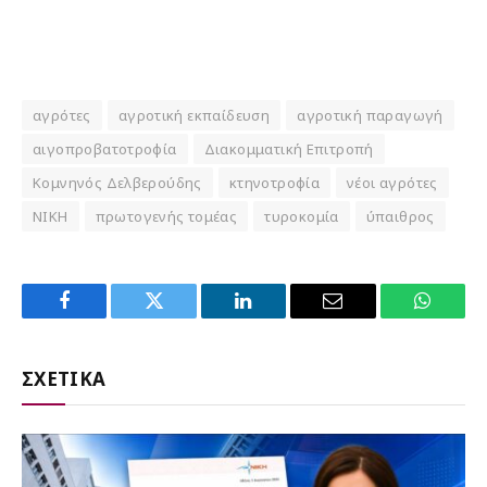
αγρότες
αγροτική εκπαίδευση
αγροτική παραγωγή
αιγοπροβατοτροφία
Διακομματική Επιτροπή
Κομνηνός Δελβερούδης
κτηνοτροφία
νέοι αγρότες
ΝΙΚΗ
πρωτογενής τομέας
τυροκομία
ύπαιθρος
Facebook
Twitter
LinkedIn
Email
WhatsA
ΣΧΕΤΙΚΑ