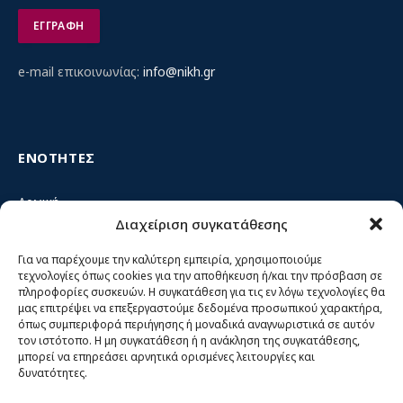
e-mail επικοινωνίας:
info@nikh.gr
ΕΝΟΤΗΤΕΣ
Αρχική
Διαχείριση συγκατάθεσης
Κίνημα ΝΙΚΗ – Ποιοι είμαστε, αρχές & δράση
Θέσεις
Για να παρέχουμε την καλύτερη εμπειρία, χρησιμοποιούμε
τεχνολογίες όπως cookies για την αποθήκευση ή/και την πρόσβαση σε
Πρόσωπα
πληροφορίες συσκευών. Η συγκατάθεση για τις εν λόγω τεχνολογίες θα
μας επιτρέψει να επεξεργαστούμε δεδομένα προσωπικού χαρακτήρα,
Όργανα και ομάδες
όπως συμπεριφορά περιήγησης ή μοναδικά αναγνωριστικά σε αυτόν
τον ιστότοπο. Η μη συγκατάθεση ή η ανάκληση της συγκατάθεσης,
Βίντεο
μπορεί να επηρεάσει αρνητικά ορισμένες λειτουργίες και
δυνατότητες.
Δελτία Τύπου