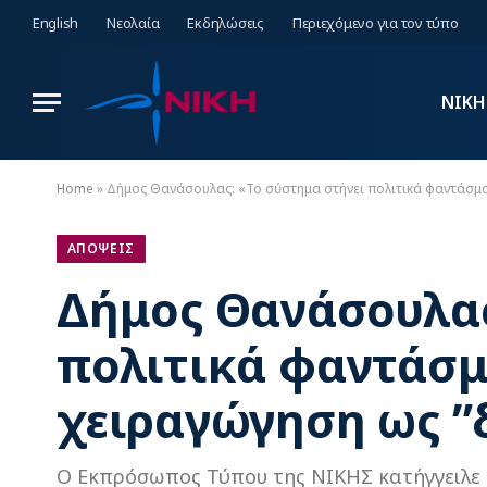
English
Νεολαία
Εκδηλώσεις
Περιεχόμενο για τον τύπο
ΝΙΚΗ
Home
»
Δήμος Θανάσουλας: «Το σύστημα στήνει πολιτικά φαντάσμα
ΑΠΟΨΕΙΣ
Δήμος Θανάσουλας
πολιτικά φαντάσμ
χειραγώγηση ως ”
Ο Εκπρόσωπος Τύπου της ΝΙΚΗΣ κατήγγειλε 