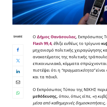
Ο
Δήμος Θανάσουλας
, Εκπρόσωπος Τ
SHARE
Flash 99,4,
έθιξε ευθέως το τρίγωνο
κυ
μηχανισμό πολιτικής χειραγώγησης κα
ανακατέματος της πολιτικής τράπου
επικοινωνιακά, κόμματα σπρώχνονται 
πιστέψει ότι η
“πραγματικότητα”
είναι
και τα πάνελ.
Ο Εκπρόσωπος Τύπου της ΝΙΚΗΣ περιέ
μεθόδευσης,
όπου, όπως είπε,
«η κυβέ
μέσα από καθημερινές δημοσκοπήσεις, 