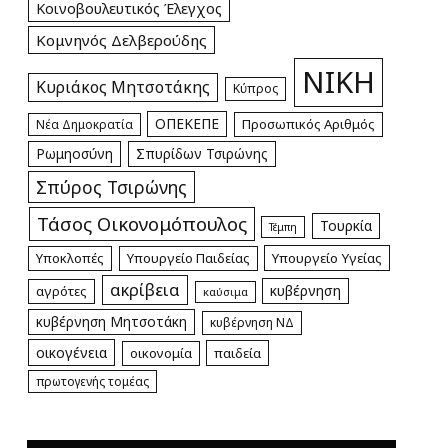
Κοινοβουλευτικός Έλεγχος
Κομνηνός Δελβερούδης
ΝΙΚΗ
Κυριάκος Μητσοτάκης
Κύπρος
ΟΠΕΚΕΠΕ
Προσωπικός Αριθμός
Νέα Δημοκρατία
Ρωμηοσύνη
Σπυρίδων Τσιρώνης
Σπύρος Τσιρώνης
Τάσος Οικονομόπουλος
Τουρκία
Τέμπη
Υποκλοπές
Υπουργείο Παιδείας
Υπουργείο Υγείας
ακρίβεια
κυβέρνηση
αγρότες
καύσιμα
κυβέρνηση Μητσοτάκη
κυβέρνηση ΝΔ
οικογένεια
οικονομία
παιδεία
πρωτογενής τομέας