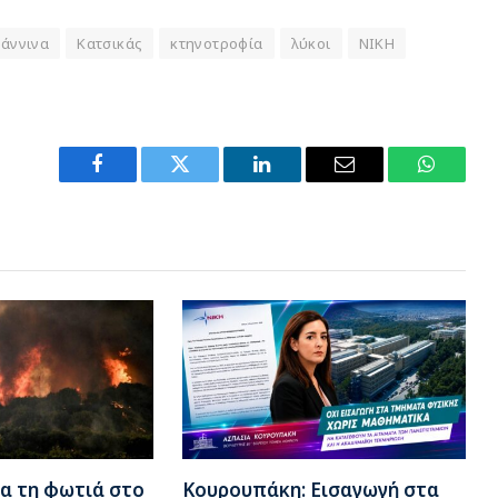
άννινα
Κατσικάς
κτηνοτροφία
λύκοι
ΝΙΚΗ
Facebook
Twitter
LinkedIn
Email
WhatsA
α τη φωτιά στο
Κουρουπάκη: Εισαγωγή στα