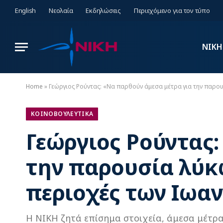
English
Νεολαία
Εκδηλώσεις
Περιεχόμενο για τον τύπο
ΝΙΚΗ
Home
»
Γεώργιος Ρούντας: «Να παρθούν άμεσα μέτρα για την παρου
ΚΟΙΝΟΒΟΥΛΕΥΤΙΚΑ
Γεώργιος Ρούντας:
την παρουσία λύκ
περιοχές των Ιωα
Η ΝΙΚΗ ζητά επίσημα στοιχεία, άμεσα μέτρα