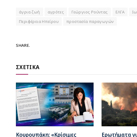
άγρια ζωή
αγρότες
Γεώργιος Ρούντας
ΕΛΓΑ
Ιω
Περιφέρεια Ηπείρου
προστασία παραγωγών
SHARE.
ΣΧΕΤΙΚΑ
Κουρουπάκη: «Κρίσιμες
Ερωτήματα γι