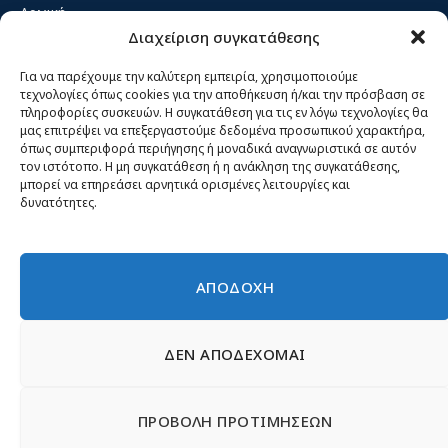
Αρχική
Διαχείριση συγκατάθεσης
Κίνημα ΝΙΚΗ – Ποιοι είμαστε, αρχές & δράση
Θέσεις
Για να παρέχουμε την καλύτερη εμπειρία, χρησιμοποιούμε
τεχνολογίες όπως cookies για την αποθήκευση ή/και την πρόσβαση σε
Πρόσωπα
πληροφορίες συσκευών. Η συγκατάθεση για τις εν λόγω τεχνολογίες θα
μας επιτρέψει να επεξεργαστούμε δεδομένα προσωπικού χαρακτήρα,
Όργανα και ομάδες
όπως συμπεριφορά περιήγησης ή μοναδικά αναγνωριστικά σε αυτόν
τον ιστότοπο. Η μη συγκατάθεση ή η ανάκληση της συγκατάθεσης,
Βίντεο
μπορεί να επηρεάσει αρνητικά ορισμένες λειτουργίες και
δυνατότητες.
Δελτία Τύπου
Άρθρα
ΑΠΟΔΟΧΗ
ΔΕΝ ΑΠΟΔΕΧΟΜΑΙ
© 2026 Νίκη
English
Ιστοσελίδες Νεολαίας
Περιεχόμενο για τον τύπο
ΠΡΟΒΟΛΗ ΠΡΟΤΙΜΗΣΕΩΝ
Έντυπα
Εγγραφή μέλους
Γίνε φίλος