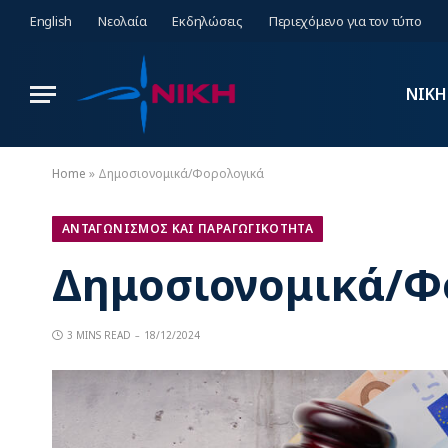
English
Νεολαία
Εκδηλώσεις
Περιεχόμενο για τον τύπο
ΝΙΚΗ
Home
»
Δημοσιονομικά/Φορολογικά
ΑΝΤΑΓΩΝΙΣΜΟΣ ΚΑΙ ΠΑΡΑΓΩΓΙΚΟΤΗΤΑ
Δημοσιονομικά/Φ
3 MINS READ
18/12/2024