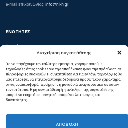
e-mail επικοινωνίας:
info@nikh.gr
ΕΝΟΤΗΤΕΣ
Αρχική
Διαχείριση συγκατάθεσης
Κίνημα ΝΙΚΗ – Ποιοι είμαστε, αρχές & δράση
Θέσεις
Για να παρέχουμε την καλύτερη εμπειρία, χρησιμοποιούμε
τεχνολογίες όπως cookies για την αποθήκευση ή/και την πρόσβαση σε
Πρόσωπα
πληροφορίες συσκευών. Η συγκατάθεση για τις εν λόγω τεχνολογίες θα
μας επιτρέψει να επεξεργαστούμε δεδομένα προσωπικού χαρακτήρα,
Όργανα και ομάδες
όπως συμπεριφορά περιήγησης ή μοναδικά αναγνωριστικά σε αυτόν
τον ιστότοπο. Η μη συγκατάθεση ή η ανάκληση της συγκατάθεσης,
Βίντεο
μπορεί να επηρεάσει αρνητικά ορισμένες λειτουργίες και
δυνατότητες.
Δελτία Τύπου
Άρθρα
ΑΠΟΔΟΧΗ