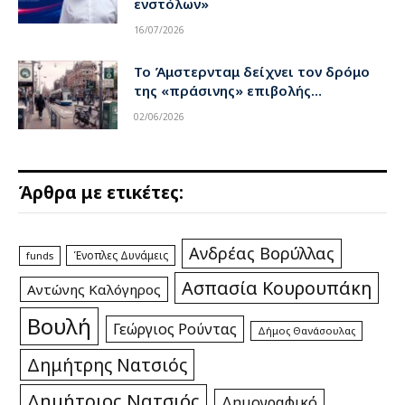
ενστόλων»
16/07/2026
Το Άμστερνταμ δείχνει τον δρόμο
της «πράσινης» επιβολής…
02/06/2026
Άρθρα με ετικέτες:
Ανδρέας Βορύλλας
Ένοπλες Δυνάμεις
funds
Ασπασία Κουρουπάκη
Αντώνης Καλόγηρος
Βουλή
Γεώργιος Ρούντας
Δήμος Θανάσουλας
Δημήτρης Νατσιός
Δημήτριος Νατσιός
Δημογραφικό