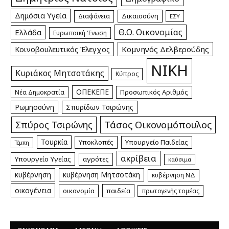
Δημόσια Υγεία
Δικαιοσύνη
Διαφάνεια
ΕΣΥ
Θ.Ο. Οικονομίας
Ελλάδα
Ευρωπαϊκή Ένωση
Κομνηνός Δελβερούδης
Κοινοβουλευτικός Έλεγχος
ΝΙΚΗ
Κυριάκος Μητσοτάκης
Κύπρος
ΟΠΕΚΕΠΕ
Προσωπικός Αριθμός
Νέα Δημοκρατία
Ρωμηοσύνη
Σπυρίδων Τσιρώνης
Τάσος Οικονομόπουλος
Σπύρος Τσιρώνης
Τουρκία
Υποκλοπές
Υπουργείο Παιδείας
Τέμπη
ακρίβεια
Υπουργείο Υγείας
αγρότες
καύσιμα
κυβέρνηση
κυβέρνηση Μητσοτάκη
κυβέρνηση ΝΔ
οικογένεια
οικονομία
παιδεία
πρωτογενής τομέας