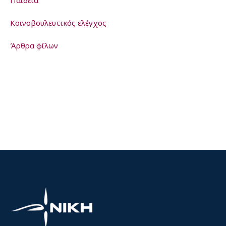
Παιδεία
Kοινοβουλευτικός ελέγχος
Άρθρα φίλων