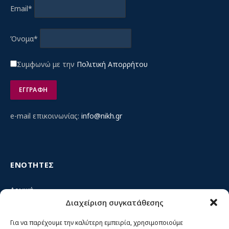
Email*
Όνομα*
Συμφωνώ με την
Πολιτική Απορρήτου
e-mail επικοινωνίας:
info@nikh.gr
ΕΝΟΤΗΤΕΣ
Αρχική
Διαχείριση συγκατάθεσης
Κίνημα ΝΙΚΗ – Ποιοι είμαστε, αρχές & δράση
Θέσεις
Για να παρέχουμε την καλύτερη εμπειρία, χρησιμοποιούμε