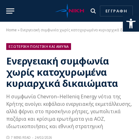
ΕΓΓΡΑΦΗ
Ανοίξτε
Home
»
Ενεργειακή συμφωνία χωρίς κατοχυρωμένα κυριαρχικά δικαιώματα
ΕΞΩΤΕΡΙΚΗ ΠΟΛΙΤΙΚΗ ΚΑΙ ΑΜΥΝΑ
Ενεργειακή συμφωνία
χωρίς κατοχυρωμένα
κυριαρχικά δικαιώματα
Η συμφωνία Chevron–Helleniq Energy νότια της
Κρήτης ανοίγει κεφάλαιο ενεργειακής εκμετάλλευσης,
αλλά φέρνει στο προσκήνιο ρήτρες, γεωπολιτικά
παζάρια και κρίσιμα ερωτήματα για ΑΟΖ,
ιδιωτικοποιήσεις και εθνική στρατηγική
7 MINS READ
24/02/2026