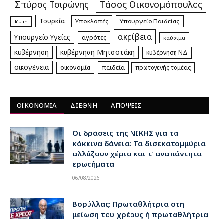
Τάσος Οικονομόπουλος
Σπύρος Τσιρώνης
Τουρκία
Υποκλοπές
Υπουργείο Παιδείας
Τέμπη
ακρίβεια
Υπουργείο Υγείας
αγρότες
καύσιμα
κυβέρνηση
κυβέρνηση Μητσοτάκη
κυβέρνηση ΝΔ
οικογένεια
οικονομία
παιδεία
πρωτογενής τομέας
ΟΙΚΟΝΟΜΙΑ
ΔΙΕΘΝΗ
ΑΠΟΨΕΙΣ
Οι δράσεις της ΝΙΚΗΣ για τα
κόκκινα δάνεια: Τα δισεκατομμύρια
αλλάζουν χέρια και τ’ αναπάντητα
ερωτήματα
06/08/2026
Βορύλλας: Πρωταθλήτρια στη
μείωση του χρέους ή πρωταθλήτρια