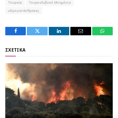
Τουρκία
Τουρκολιβυκό Μνημόνιο
υδρογονάνθρακες
Facebook
Twitter
LinkedIn
Email
WhatsA
ΣΧΕΤΙΚΑ