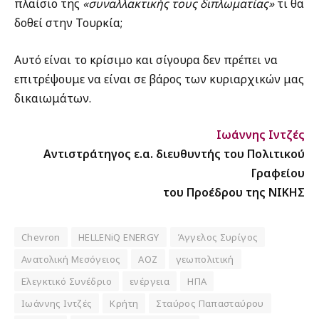
πλαίσιο της
«συναλλακτικής τους διπλωματίας»
τι θα
δοθεί στην Τουρκία;
Αυτό είναι το κρίσιμο και σίγουρα δεν πρέπει να
επιτρέψουμε να είναι σε βάρος των κυριαρχικών μας
δικαιωμάτων.
Ιωάννης Ιντζές
Αντιστράτηγος ε.α. διευθυντής του Πολιτικού
Γραφείου
του Προέδρου της ΝΙΚΗΣ
Chevron
HELLENiQ ENERGY
Άγγελος Συρίγος
Ανατολική Μεσόγειος
ΑΟΖ
γεωπολιτική
Ελεγκτικό Συνέδριο
ενέργεια
ΗΠΑ
Ιωάννης Ιντζές
Κρήτη
Σταύρος Παπασταύρου