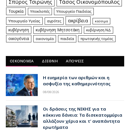
Τάσος Οικονομόπουλος
Σπύρος Τσιρώνης
Τουρκία
Υποκλοπές
Υπουργείο Παιδείας
ακρίβεια
Υπουργείο Υγείας
αγρότες
καύσιμα
κυβέρνηση
κυβέρνηση Μητσοτάκη
κυβέρνηση ΝΔ
οικογένεια
οικονομία
παιδεία
πρωτογενής τομέας
ΟΙΚΟΝΟΜΙΑ
ΔΙΕΘΝΗ
ΑΠΟΨΕΙΣ
Η ευημερία των αριθμών και η
ασφυξία της καθημερινότητας
08/08/2026
Οι δράσεις της ΝΙΚΗΣ για τα
κόκκινα δάνεια: Τα δισεκατομμύρια
αλλάζουν χέρια και τ’ αναπάντητα
ερωτήματα