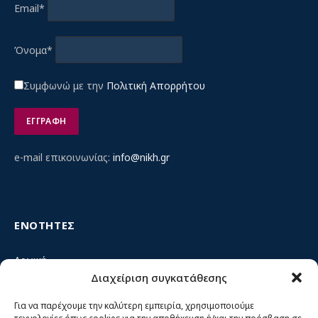
Email*
Όνομα*
Συμφωνώ με την
Πολιτική Απορρήτου
e-mail επικοινωνίας:
info@nikh.gr
ΕΝΟΤΗΤΕΣ
Αρχική
Διαχείριση συγκατάθεσης
Κίνημα ΝΙΚΗ – Ποιοι είμαστε, αρχές & δράση
Θέσεις
Για να παρέχουμε την καλύτερη εμπειρία, χρησιμοποιούμε