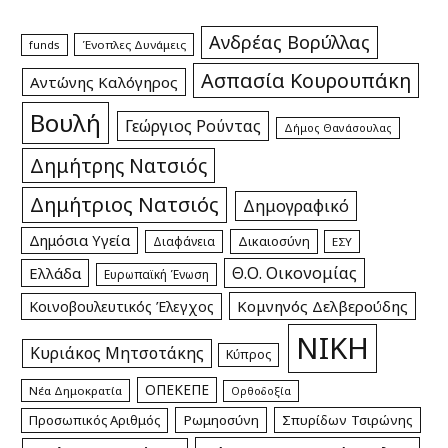
Ανδρέας Βορύλλας
funds
Ένοπλες Δυνάμεις
Ασπασία Κουρουπάκη
Αντώνης Καλόγηρος
Βουλή
Γεώργιος Ρούντας
Δήμος Θανάσουλας
Δημήτρης Νατσιός
Δημήτριος Νατσιός
Δημογραφικό
Δημόσια Υγεία
Δικαιοσύνη
Διαφάνεια
ΕΣΥ
Θ.Ο. Οικονομίας
Ελλάδα
Ευρωπαϊκή Ένωση
Κομνηνός Δελβερούδης
Κοινοβουλευτικός Έλεγχος
ΝΙΚΗ
Κυριάκος Μητσοτάκης
Κύπρος
ΟΠΕΚΕΠΕ
Νέα Δημοκρατία
Ορθοδοξία
Προσωπικός Αριθμός
Ρωμηοσύνη
Σπυρίδων Τσιρώνης