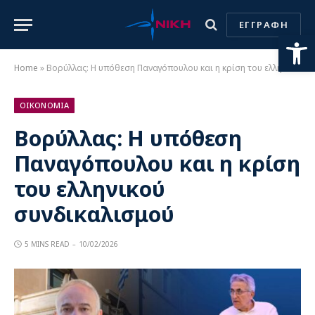
ΕΓΓΡΑΦΗ
Ανοίξτε
Home
»
Βορύλλας: Η υπόθεση Παναγόπουλου και η κρίση του ελληνικού συνδικαλισμού
ΟΙΚΟΝΟΜΙΑ
Βορύλλας: Η υπόθεση
Παναγόπουλου και η κρίση
του ελληνικού
συνδικαλισμού
5 MINS READ
10/02/2026