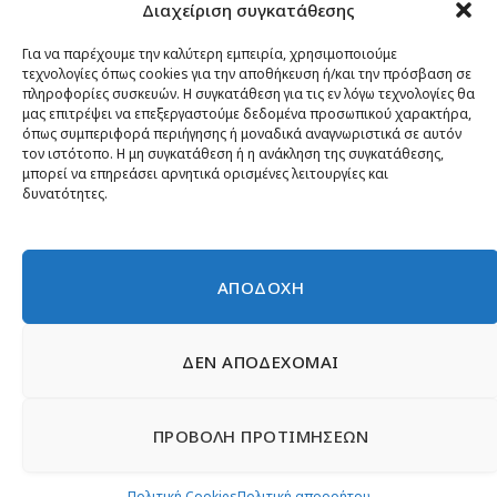
Διαχείριση συγκατάθεσης
Κίνημα ΝΙΚΗ – Ποιοι είμαστε, αρχές & δράση
Θέσεις
Για να παρέχουμε την καλύτερη εμπειρία, χρησιμοποιούμε
τεχνολογίες όπως cookies για την αποθήκευση ή/και την πρόσβαση σε
Πρόσωπα
πληροφορίες συσκευών. Η συγκατάθεση για τις εν λόγω τεχνολογίες θα
μας επιτρέψει να επεξεργαστούμε δεδομένα προσωπικού χαρακτήρα,
Όργανα και ομάδες
όπως συμπεριφορά περιήγησης ή μοναδικά αναγνωριστικά σε αυτόν
τον ιστότοπο. Η μη συγκατάθεση ή η ανάκληση της συγκατάθεσης,
Βίντεο
μπορεί να επηρεάσει αρνητικά ορισμένες λειτουργίες και
δυνατότητες.
Δελτία Τύπου
Άρθρα
ΑΠΟΔΟΧΗ
ΔΕΝ ΑΠΟΔΕΧΟΜΑΙ
© 2026 Νίκη
English
Ιστοσελίδες Νεολαίας
Περιεχόμενο για τον τύπο
ΠΡΟΒΟΛΗ ΠΡΟΤΙΜΗΣΕΩΝ
Έντυπα
Εγγραφή μέλους
Γίνε φίλος
Πολιτική απορρήτου
Επικοινωνία
Πολιτική Cookies
Πολιτική Cookies
Πολιτική απορρήτου