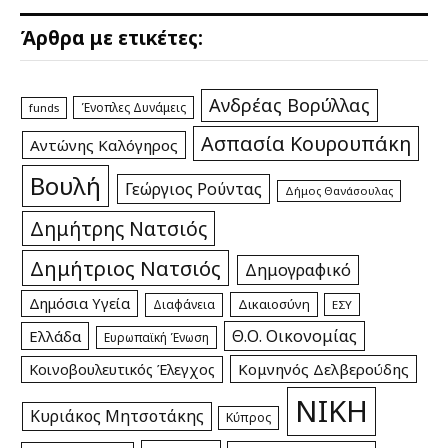
Άρθρα με ετικέτες:
Ανδρέας Βορύλλας
Ένοπλες Δυνάμεις
funds
Ασπασία Κουρουπάκη
Αντώνης Καλόγηρος
Βουλή
Γεώργιος Ρούντας
Δήμος Θανάσουλας
Δημήτρης Νατσιός
Δημήτριος Νατσιός
Δημογραφικό
Δημόσια Υγεία
Δικαιοσύνη
Διαφάνεια
ΕΣΥ
Θ.Ο. Οικονομίας
Ελλάδα
Ευρωπαϊκή Ένωση
Κομνηνός Δελβερούδης
Κοινοβουλευτικός Έλεγχος
ΝΙΚΗ
Κυριάκος Μητσοτάκης
Κύπρος