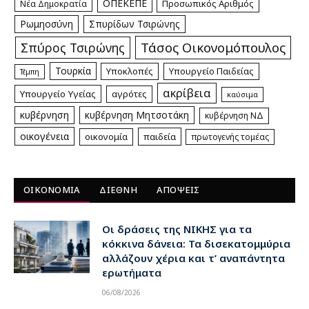
ΟΠΕΚΕΠΕ
Προσωπικός Αριθμός
Νέα Δημοκρατία
Ρωμηοσύνη
Σπυρίδων Τσιρώνης
Τάσος Οικονομόπουλος
Σπύρος Τσιρώνης
Τουρκία
Υποκλοπές
Υπουργείο Παιδείας
Τέμπη
ακρίβεια
Υπουργείο Υγείας
αγρότες
καύσιμα
κυβέρνηση
κυβέρνηση Μητσοτάκη
κυβέρνηση ΝΔ
οικογένεια
οικονομία
παιδεία
πρωτογενής τομέας
ΟΙΚΟΝΟΜΙΑ
ΔΙΕΘΝΗ
ΑΠΟΨΕΙΣ
Οι δράσεις της ΝΙΚΗΣ για τα
κόκκινα δάνεια: Τα δισεκατομμύρια
αλλάζουν χέρια και τ’ αναπάντητα
ερωτήματα
06/08/2026