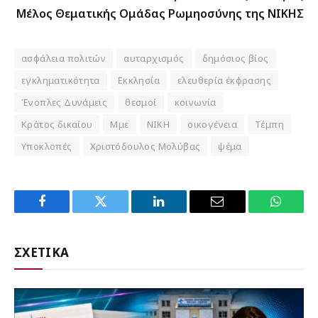
Μέλος Θεματικής Ομάδας Ρωμηοσύνης της ΝΙΚΗΣ
ασφάλεια πολιτών
αυταρχισμός
δημόσιος βίος
εγκληματικότητα
Εκκλησία
ελευθερία έκφρασης
Ένοπλες Δυνάμεις
θεσμοί
κοινωνία
Κράτος δικαίου
Μμε
ΝΙΚΗ
οικογένεια
Τέμπη
Υποκλοπές
Χριστόδουλος Μολύβας
ψέμα
Facebook
Twitter
LinkedIn
Email
WhatsA
ΣΧΕΤΙΚΑ