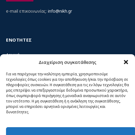
e-mail επικοινωνίας:
info@nikh.gr
ΕΝΟΤΗΤΕΣ
Αρχική
Διαχείριση συγκατάθεσης
Κίνημα ΝΙΚΗ – Ποιοι είμαστε, αρχές & δράση
Θέσεις
Για να παρέχουμε την καλύτερη εμπειρία, χρησιμοποιούμε
τεχνολογίες όπως cookies για την αποθήκευση ή/και την πρόσβαση σε
Πρόσωπα
πληροφορίες συσκευών. Η συγκατάθεση για τις εν λόγω τεχνολογίες θα
μας επιτρέψει να επεξεργαστούμε δεδομένα προσωπικού χαρακτήρα,
Όργανα και ομάδες
όπως συμπεριφορά περιήγησης ή μοναδικά αναγνωριστικά σε αυτόν
τον ιστότοπο. Η μη συγκατάθεση ή η ανάκληση της συγκατάθεσης,
Βίντεο
μπορεί να επηρεάσει αρνητικά ορισμένες λειτουργίες και
δυνατότητες.
Δελτία Τύπου
Άρθρα