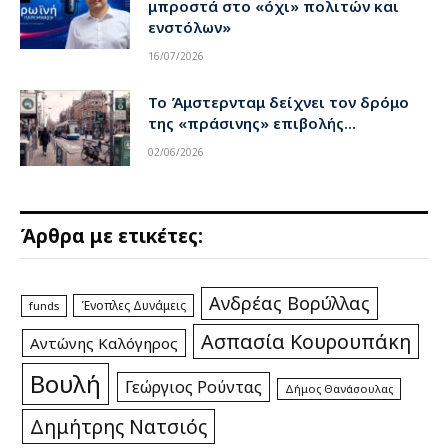
μπροστά στο «όχι» πολιτών και
ενστόλων»
16/07/2026
Το Άμστερνταμ δείχνει τον δρόμο
της «πράσινης» επιβολής…
02/06/2026
Άρθρα με ετικέτες:
Ανδρέας Βορύλλας
Ένοπλες Δυνάμεις
funds
Ασπασία Κουρουπάκη
Αντώνης Καλόγηρος
Βουλή
Γεώργιος Ρούντας
Δήμος Θανάσουλας
Δημήτρης Νατσιός