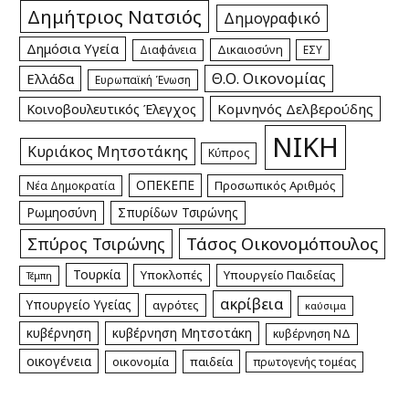
Δημήτριος Νατσιός
Δημογραφικό
Δημόσια Υγεία
Δικαιοσύνη
Διαφάνεια
ΕΣΥ
Θ.Ο. Οικονομίας
Ελλάδα
Ευρωπαϊκή Ένωση
Κομνηνός Δελβερούδης
Κοινοβουλευτικός Έλεγχος
ΝΙΚΗ
Κυριάκος Μητσοτάκης
Κύπρος
ΟΠΕΚΕΠΕ
Προσωπικός Αριθμός
Νέα Δημοκρατία
Ρωμηοσύνη
Σπυρίδων Τσιρώνης
Τάσος Οικονομόπουλος
Σπύρος Τσιρώνης
Τουρκία
Υποκλοπές
Υπουργείο Παιδείας
Τέμπη
ακρίβεια
Υπουργείο Υγείας
αγρότες
καύσιμα
κυβέρνηση
κυβέρνηση Μητσοτάκη
κυβέρνηση ΝΔ
οικογένεια
οικονομία
παιδεία
πρωτογενής τομέας