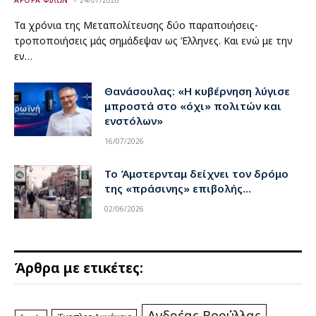
Τα χρόνια της Μεταπολίτευσης δύο παραποιήσεις-
τροποποιήσεις μάς σημάδεψαν ως Έλληνες. Και ενώ με την
εν…
Θανάσουλας: «Η κυβέρνηση λύγισε
μπροστά στο «όχι» πολιτών και
ενστόλων»
16/07/2026
Το Άμστερνταμ δείχνει τον δρόμο
της «πράσινης» επιβολής…
02/06/2026
Άρθρα με ετικέτες:
Ανδρέας Βορύλλας