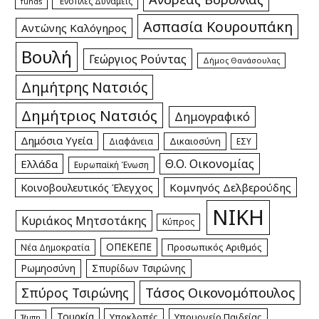
Ένοπλες Δυνάμεις
funds
Ασπασία Κουρουπάκη
Αντώνης Καλόγηρος
Βουλή
Γεώργιος Ρούντας
Δήμος Θανάσουλας
Δημήτρης Νατσιός
Δημήτριος Νατσιός
Δημογραφικό
Δημόσια Υγεία
Δικαιοσύνη
Διαφάνεια
ΕΣΥ
Θ.Ο. Οικονομίας
Ελλάδα
Ευρωπαϊκή Ένωση
Κομνηνός Δελβερούδης
Κοινοβουλευτικός Έλεγχος
ΝΙΚΗ
Κυριάκος Μητσοτάκης
Κύπρος
ΟΠΕΚΕΠΕ
Προσωπικός Αριθμός
Νέα Δημοκρατία
Ρωμηοσύνη
Σπυρίδων Τσιρώνης
Τάσος Οικονομόπουλος
Σπύρος Τσιρώνης
Τουρκία
Υποκλοπές
Υπουργείο Παιδείας
Τέμπη