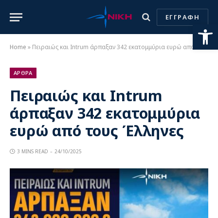
ΕΓΓΡΑΦΗ
Ανοίξτε
Home
»
Πειραιώς και Intrum άρπαξαν 342 εκατομμύρια ευρώ από τους Έλληνες
ΑΡΘΡΑ
Πειραιώς και Intrum
άρπαξαν 342 εκατομμύρια
ευρώ από τους Έλληνες
3 MINS READ
24/10/2025