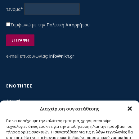
Όνομα*
Συμφωνώ με την
Πολιτική Απορρήτου
e-mail επικοινωνίας:
info@nikh.gr
ΕΝΟΤΗΤΕΣ
Αρχική
Διαχείριση συγκατάθεσης
Κίνημα ΝΙΚΗ – Ποιοι είμαστε, αρχές & δράση
Θέσεις
Για να παρέχουμε την καλύτερη εμπειρία, χρησιμοποιούμε
τεχνολογίες όπως cookies για την αποθήκευση ή/και την πρόσβαση σε
Πρόσωπα
πληροφορίες συσκευών. Η συγκατάθεση για τις εν λόγω τεχνολογίες θα
μας επιτρέψει να επεξεργαστούμε δεδομένα προσωπικού χαρακτήρα,