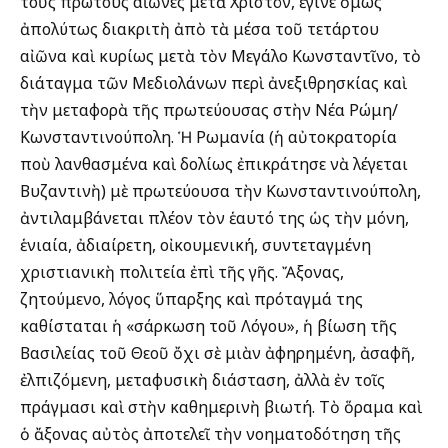
τοὺς πρώτους αἰῶνες μετὰ Χριστόν, ἔγινε ὅμως
ἀπολύτως διακριτὴ ἀπὸ τὰ μέσα τοῦ τετάρτου
αἰῶνα καὶ κυρίως μετὰ τὸν Μεγάλο Κωνσταντῖνο, τὸ
διάταγμα τῶν Μεδιολάνων περὶ ἀνεξιθρησκίας καὶ
τὴν μεταφορὰ τῆς πρωτεύουσας στὴν Νέα Ρώμη/
Κωνσταντινούπολη. Ἡ Ρωμανία (ἡ αὐτοκρατορία
ποὺ λανθασμένα καὶ δολίως ἐπικράτησε νὰ λέγεται
Βυζαντινὴ) μὲ πρωτεύουσα τὴν Κωνσταντινούπολη,
ἀντιλαμβάνεται πλέον τὸν ἑαυτό της ὡς τὴν μόνη,
ἑνιαία, ἀδιαίρετη, οἰκουμενική, συντεταγμένη
χριστιανικὴ πολιτεία ἐπὶ τῆς γῆς. Ἄξονας,
ζητούμενο, λόγος ὕπαρξης καὶ πρόταγμά της
καθίσταται ἡ «σάρκωση τοῦ Λόγου», ἡ βίωση τῆς
Βασιλείας τοῦ Θεοῦ ὄχι σὲ μιὰν ἀφηρημένη, ἀσαφῆ,
ἐλπιζόμενη, μεταφυσικὴ διάσταση, ἀλλὰ ἐν τοῖς
πράγμασι καὶ στὴν καθημερινὴ βιωτή. Τὸ ὅραμα καὶ
ὁ ἄξονας αὐτὸς ἀποτελεῖ τὴν νοηματοδότηση τῆς