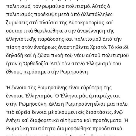
πολιτισμό, τόν ρωμαίικο πολιτισμό. Αὐτός ὁ
πολιτισμός προέκυψε μετά ἀπό ἀλλεπάλληλες
ζυμώσεις στά πλαίσια τῆς Αὐτοκρατορίας καί
οὐσιαστικά θεμελιώθηκε στην ἀναγέννηση τῆς
ἑλληνιστικῆς παράδοσης και πολιτισμοῦ ἀπό τήν
πίστη στόν ἐνσάρκως ἀναστηθέντα Χριστό. Τό κλειδί
δηλαδή καί ἡ ζῶσα πνοή τοῦ νέου αὐτοῦ πολιτισμοῦ
ἦταν ἡ Ὀρθοδοξία. Ἀπὸ τὸν στενὸ Ἑλληνισμὸ τοῦ
ἔθνους περάσαμε στὴν Ρωμηοσύνη.
Ἡ ἔννοια τῆς Ρωμηοσύνης εἶναι εὐρύτερη τῆς
ἔννοιας Ἑλληνισμὸς. Ὁ Ἑλληνισμὸς ἐμπεριέχεται
στὴν Ρωμηοσύνη, ἀλλὰ ἡ Ρωμηοσύνη εἶναι μιὰ πολὺ
πιὸ εὐρεῖα ἔννοια μὲ οἰκουμενικὲς διαστάσεις, ἐνῷ
ἐνέχει καὶ διαφορετικὰ αἰτήματα καὶ προτάγματα. Ἡ
Ρωμαίικη ταυτότητα διαμορφώθηκε προοδευτικὰ