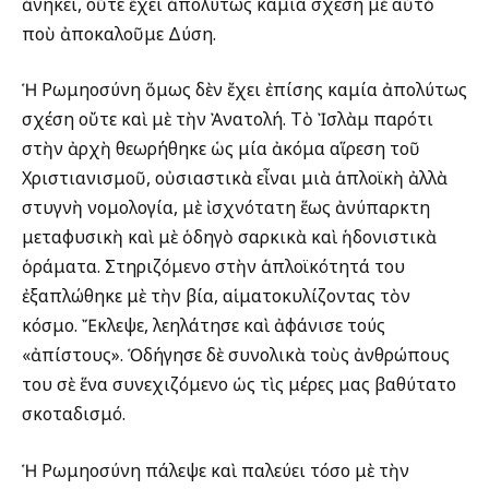
ἀνήκει, οὔτε ἔχει ἀπολύτως καμία σχέση μὲ αὐτὸ
ποὺ ἀποκαλοῦμε Δύση.
Ἡ Ρωμηοσύνη ὅμως δὲν ἔχει ἐπίσης καμία ἀπολύτως
σχέση οὔτε καὶ μὲ τὴν Ἀνατολή. Τὸ Ἰσλὰμ παρότι
στὴν ἀρχὴ θεωρήθηκε ὡς μία ἀκόμα αἵρεση τοῦ
Χριστιανισμοῦ, οὐσιαστικὰ εἶναι μιὰ ἁπλοϊκὴ ἀλλὰ
στυγνὴ νομολογία, μὲ ἰσχνότατη ἕως ἀνύπαρκτη
μεταφυσικὴ καὶ μὲ ὁδηγὸ σαρκικὰ καὶ ἡδονιστικὰ
ὁράματα. Στηριζόμενο στὴν ἁπλοϊκότητά του
ἐξαπλώθηκε μὲ τὴν βία, αἱματοκυλίζοντας τὸν
κόσμο. Ἔκλεψε, λεηλάτησε καὶ ἀφάνισε τούς
«ἀπίστους». Ὁδήγησε δὲ συνολικὰ τοὺς ἀνθρώπους
του σὲ ἕνα συνεχιζόμενο ὡς τὶς μέρες μας βαθύτατο
σκοταδισμό.
Ἡ Ρωμηοσύνη πάλεψε καὶ παλεύει τόσο μὲ τὴν