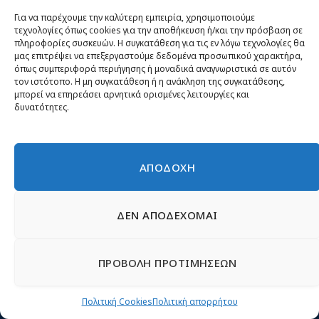
Για να παρέχουμε την καλύτερη εμπειρία, χρησιμοποιούμε
Α. Βορύλλας: Η στεγαστική κρίση
τεχνολογίες όπως cookies για την αποθήκευση ή/και την πρόσβαση σε
δεν λύνεται με επιδόματα –
πληροφορίες συσκευών. Η συγκατάθεση για τις εν λόγω τεχνολογίες θα
Χρειαζόμαστε «Εθνικό Σχέδιο
μας επιτρέψει να επεξεργαστούμε δεδομένα προσωπικού χαρακτήρα,
Στέγασης»
όπως συμπεριφορά περιήγησης ή μοναδικά αναγνωριστικά σε αυτόν
τον ιστότοπο. Η μη συγκατάθεση ή η ανάκληση της συγκατάθεσης,
25/07/2026
μπορεί να επηρεάσει αρνητικά ορισμένες λειτουργίες και
δυνατότητες.
ΚΟΙΝΩΝΙΑ
ΠΙΣΤΗ
ΡΩΜΗΟΣΥΝΗ
ΑΠΟΔΟΧΗ
Η αλυσίδα που δεν λέει να
σπάσει: Πλεύρης, «Solidarity
ΔΕΝ ΑΠΟΔΕΧΟΜΑΙ
Now» και μια επικίνδυνη
υποκρισία
14/07/2026
ΠΡΟΒΟΛΗ ΠΡΟΤΙΜΗΣΕΩΝ
Γιατί η νεολαία απομακρύνεται
Πολιτική Cookies
Πολιτική απορρήτου
από τα κοινά και πώς μπορούμε