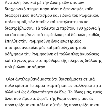
Ἀνατολή, ὅσο καὶ μὲ τὴν Δύση, τῶν ὁποίων
διαχρονικὸ αἴτημα παραμένει ὁ ἀφανισμὸς κάθε
διαφορετικοῦ πολιτισμοῦ καὶ εἰδικὰ τοῦ Ρωμαίικου
πολιτισμοῦ, τὸν ὁποῖον καὶ καπηλεύτηκαν καὶ
διαστρέβλωσαν. Τὰ τελευταῖα περίπου 190 χρόνια ἡ
κατάσταση ἔγινε πιὸ περίπλοκη καὶ δύσκολη, καθὼς
ἐπῆλθε στὴν Ρωμηοσύνη ἕνας ἐσωτερικὸς
ἀποπροσανατολισμὸς καὶ μιὰ σύγχυση, ποὺ
ὁδήγησαν τὴν Ρωμηοσύνη σὲ πολλαπλὲς ἀκυρώσεις
καὶ τὸ γένος μας στὰ πρόθυρα τῆς πλήρους διάλυσης
ποὺ βιώνουμε σήμερα.
Ὃλοι ἀντιλαμβανόμαστε ὃτι βρισκόμαστε σέ μιά
πολύ κρίσιμη ἱστορική καμπή και ὡς συλλογικότητα
ἀλλά καί ὡς ἀνθρωπότητα ἐν ὃλῳ. Το Γένος μας, ἐμεῖς
ὃλοι πού εἲμαστε φορεῖς τῆς Ρωμηοσύνης μας ἂς
προστρέξομε και πάλι σ’ αὐτήν, ἂς προστρέξομε και