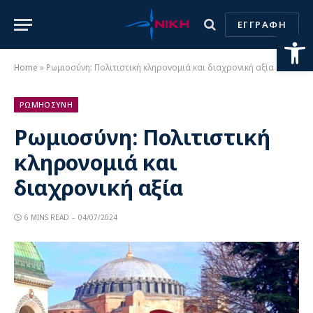
ΕΓΓΡΑΦΗ
Ανοίξτε
Home
»
Ρωμιοσύνη: Πολιτιστική κληρονομιά και διαχρονική αξία
ΡΩΜΗΟΣΥΝΗ
Ρωμιοσύνη: Πολιτιστική
κληρονομιά και
διαχρονική αξία
6 MINS READ
04/07/2024