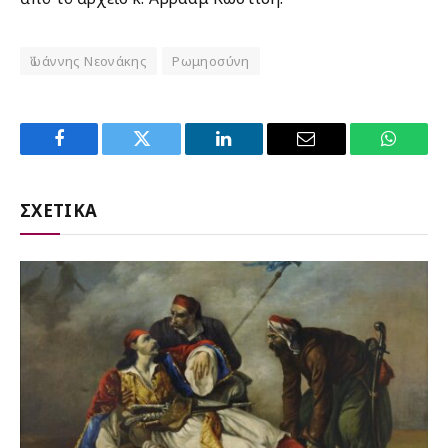
Ἰωάννης Νεονάκης
Ρωμηοσύνη
Facebook
Twitter
LinkedIn
Email
WhatsA
ΣΧΕΤΙΚΑ