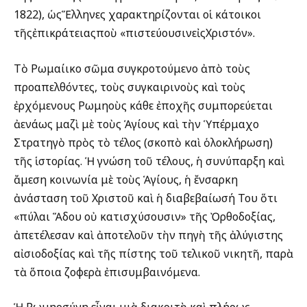
1822), ὡςἝλληνες χαρακτηρίζονται οἱ κάτοικοι
τῆςἐπικράτειαςποὺ «πιστεύουσινεἰςΧριστόν».
Τὸ Ρωμαίικο σῶμα συγκροτούμενο ἀπὸ τοὺς
προαπελθόντες, τοὺς συγκαιρινοὺς καὶ τοὺς
ἐρχόμενους Ρωμηοὺς κάθε ἐποχῆς συμπορεύεται
ἀενάως μαζὶ μὲ τοὺς Ἁγίους καὶ τὴν Ὑπέρμαχο
Στρατηγὸ πρὸς τὸ τέλος (σκοπὸ καὶ ὁλοκλήρωση)
τῆς ἱστορίας. Ἡ γνώση τοῦ τέλους, ἡ συνύπαρξη καὶ
ἄμεση κοινωνία μὲ τοὺς Ἁγίους, ἡ ἔνσαρκη
ἀνάσταση τοῦ Χριστοῦ καὶ ἡ διαβεβαίωσή Του ὅτι
«πύλαι Ἅδου οὐ κατισχύσουσιν» τῆς Ὀρθοδοξίας,
ἀπετέλεσαν καὶ ἀποτελοῦν τὴν πηγὴ τῆς ἀλύγιστης
αἰσιοδοξίας καὶ τῆς πίστης τοῦ τελικοῦ νικητῆ, παρὰ
τὰ ὅποια ζοφερὰ ἐπισυμβαινόμενα.