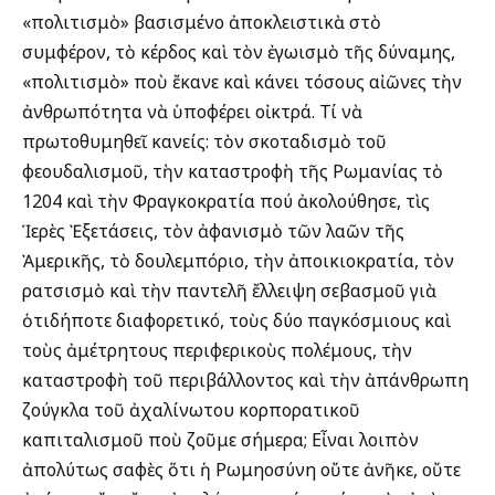
«πολιτισμὸ» βασισμένο ἀποκλειστικὰ στὸ
συμφέρον, τὸ κέρδος καὶ τὸν ἐγωισμὸ τῆς δύναμης,
«πολιτισμὸ» ποὺ ἔκανε καὶ κάνει τόσους αἰῶνες τὴν
ἀνθρωπότητα νὰ ὑποφέρει οἰκτρά. Τί νὰ
πρωτοθυμηθεῖ κανείς: τὸν σκοταδισμὸ τοῦ
φεουδαλισμοῦ, τὴν καταστροφὴ τῆς Ρωμανίας τὸ
1204 καὶ τὴν Φραγκοκρατία πού ἀκολούθησε, τὶς
Ἱερὲς Ἐξετάσεις, τὸν ἀφανισμὸ τῶν λαῶν τῆς
Ἀμερικῆς, τὸ δουλεμπόριο, τὴν ἀποικιοκρατία, τὸν
ρατσισμὸ καὶ τὴν παντελῆ ἔλλειψη σεβασμοῦ γιὰ
ὁτιδήποτε διαφορετικό, τοὺς δύο παγκόσμιους καὶ
τοὺς ἀμέτρητους περιφερικοὺς πολέμους, τὴν
καταστροφὴ τοῦ περιβάλλοντος καὶ τὴν ἀπάνθρωπη
ζούγκλα τοῦ ἀχαλίνωτου κορπορατικοῦ
καπιταλισμοῦ ποὺ ζοῦμε σήμερα; Εἶναι λοιπὸν
ἀπολύτως σαφὲς ὅτι ἡ Ρωμηοσύνη οὔτε ἀνῆκε, οὔτε