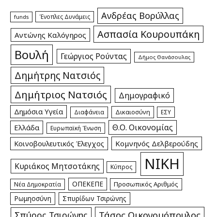
Ανδρέας Βορύλλας
Ένοπλες Δυνάμεις
funds
Ασπασία Κουρουπάκη
Αντώνης Καλόγηρος
Βουλή
Γεώργιος Ρούντας
Δήμος Θανάσουλας
Δημήτρης Νατσιός
Δημήτριος Νατσιός
Δημογραφικό
Δημόσια Υγεία
Δικαιοσύνη
Διαφάνεια
ΕΣΥ
Θ.Ο. Οικονομίας
Ελλάδα
Ευρωπαϊκή Ένωση
Κομνηνός Δελβερούδης
Κοινοβουλευτικός Έλεγχος
ΝΙΚΗ
Κυριάκος Μητσοτάκης
Κύπρος
ΟΠΕΚΕΠΕ
Προσωπικός Αριθμός
Νέα Δημοκρατία
Ρωμηοσύνη
Σπυρίδων Τσιρώνης
Τάσος Οικονομόπουλος
Σπύρος Τσιρώνης