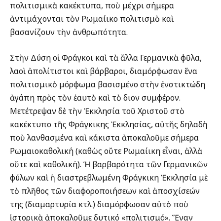
πολιτισμικὰ κακέκτυπα, ποὺ μέχρι σήμερα
ἀντιμάχονται τὸν Ρωμαίικο πολιτισμὸ καὶ
βασανίζουν τὴν ἀνθρωπότητα.
Στὴν Δύση οἱ Φράγκοι καὶ τὰ ἄλλα Γερμανικὰ φῦλα,
λαοὶ ἀπολίτιστοι καὶ βάρβαροι, διαμόρφωσαν ἕνα
πολιτισμικὸ μόρφωμα βασισμένο στὴν ἐνστικτώδη
ἀγάπη πρὸς τὸν ἑαυτὸ καὶ τὸ ἴδιον συμφέρον.
Μετέτρεψαν δὲ τὴν Ἐκκλησία τοῦ Χριστοῦ στὸ
κακέκτυπο τῆς Φράγκικης Ἐκκλησίας, αὐτῆς δηλαδὴ
ποὺ λανθασμένα καὶ κάκιστα ἀποκαλοῦμε σήμερα
Ρωμαιοκαθολική (καθὼς οὔτε Ρωμαίικη εἶναι, ἀλλὰ
οὔτε καὶ καθολική). Ἡ βαρβαρότητα τῶν Γερμανικῶν
φύλων καὶ ἡ διαστρεβλωμένη Φράγκικη Ἐκκλησία μὲ
τὸ πλῆθος τῶν διαφοροποιήσεων καὶ ἀποσχίσεών
της (διαμαρτυρία κτλ.) διαμόρφωσαν αὐτὸ ποὺ
ἱστορικὰ ἀποκαλοῦμε δυτικό «πολιτισμό». Ἕναν