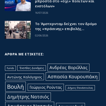
μπροστά στο «όχι» πολιτών και
ενστόλων»
16/07/2026
Το Άμστερνταμ δείχνει τον δρόμο
της «πράσινης» επιβολής…
02/06/2026
ΑΡΘΡΑ ΜΕ ΕΤΙΚΕΤΕΣ:
Ανδρέας Βορύλλας
Ένοπλες Δυνάμεις
funds
Ασπασία Κουρουπάκη
Αντώνης Καλόγηρος
Βουλή
Γεώργιος Ρούντας
Δήμος Θανάσουλας
Δημήτρης Νατσιός