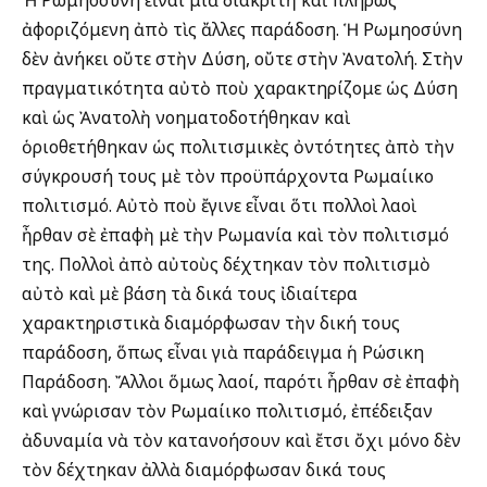
Ἡ Ρωμηοσύνη εἶναι μιὰ διακριτὴ καὶ πλήρως
ἀφοριζόμενη ἀπὸ τὶς ἄλλες παράδοση. Ἡ Ρωμηοσύνη
δὲν ἀνήκει οὔτε στὴν Δύση, οὔτε στὴν Ἀνατολή. Στὴν
πραγματικότητα αὐτὸ ποὺ χαρακτηρίζομε ὡς Δύση
καὶ ὡς Ἀνατολὴ νοηματοδοτήθηκαν καὶ
ὁριοθετήθηκαν ὡς πολιτισμικὲς ὀντότητες ἀπὸ τὴν
σύγκρουσή τους μὲ τὸν προϋπάρχοντα Ρωμαίικο
πολιτισμό. Αὐτὸ ποὺ ἔγινε εἶναι ὅτι πολλοὶ λαοὶ
ἦρθαν σὲ ἐπαφὴ μὲ τὴν Ρωμανία καὶ τὸν πολιτισμό
της. Πολλοὶ ἀπὸ αὐτοὺς δέχτηκαν τὸν πολιτισμὸ
αὐτὸ καὶ μὲ βάση τὰ δικά τους ἰδιαίτερα
χαρακτηριστικὰ διαμόρφωσαν τὴν δική τους
παράδοση, ὅπως εἶναι γιὰ παράδειγμα ἡ Ρώσικη
Παράδοση. Ἄλλοι ὅμως λαοί, παρότι ἦρθαν σὲ ἐπαφὴ
καὶ γνώρισαν τὸν Ρωμαίικο πολιτισμό, ἐπέδειξαν
ἀδυναμία νὰ τὸν κατανοήσουν καὶ ἔτσι ὄχι μόνο δὲν
τὸν δέχτηκαν ἀλλὰ διαμόρφωσαν δικά τους