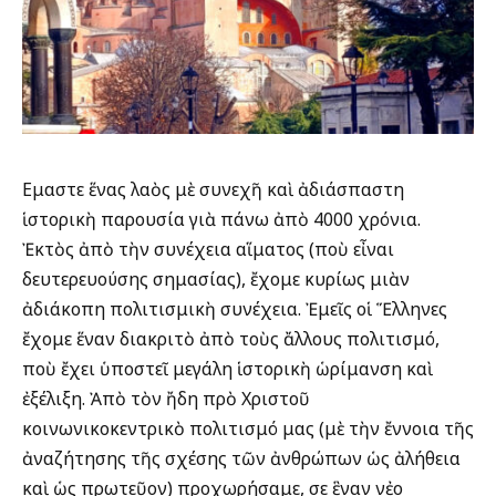
Εἴμαστε ἕνας λαὸς μὲ συνεχῆ καὶ ἀδιάσπαστη
ἱστορικὴ παρουσία γιὰ πάνω ἀπὸ 4000 χρόνια.
Ἐκτὸς ἀπὸ τὴν συνέχεια αἵματος (ποὺ εἶναι
δευτερευούσης σημασίας), ἔχομε κυρίως μιὰν
ἀδιάκοπη πολιτισμικὴ συνέχεια. Ἐμεῖς οἱ Ἕλληνες
ἔχομε ἕναν διακριτὸ ἀπὸ τοὺς ἄλλους πολιτισμό,
ποὺ ἔχει ὑποστεῖ μεγάλη ἱστορικὴ ὡρίμανση καὶ
ἐξέλιξη. Ἀπὸ τὸν ἤδη πρὸ Χριστοῦ
κοινωνικοκεντρικὸ πολιτισμό μας (μὲ τὴν ἔννοια τῆς
ἀναζήτησης τῆς σχέσης τῶν ἀνθρώπων ὡς ἀλήθεια
καὶ ὡς πρωτεῦον) προχωρήσαμε, σε ἓναν νἐο