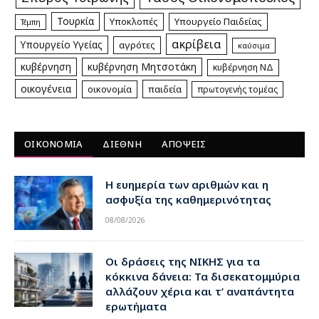
Τουρκία
Υποκλοπές
Υπουργείο Παιδείας
Τέμπη
ακρίβεια
Υπουργείο Υγείας
αγρότες
καύσιμα
κυβέρνηση
κυβέρνηση Μητσοτάκη
κυβέρνηση ΝΔ
οικογένεια
οικονομία
παιδεία
πρωτογενής τομέας
ΟΙΚΟΝΟΜΙΑ
ΔΙΕΘΝΗ
ΑΠΟΨΕΙΣ
Η ευημερία των αριθμών και η
ασφυξία της καθημερινότητας
08/08/2026
Οι δράσεις της ΝΙΚΗΣ για τα
κόκκινα δάνεια: Τα δισεκατομμύρια
αλλάζουν χέρια και τ’ αναπάντητα
ερωτήματα