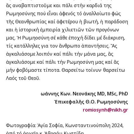
ἂς αναβαπτιστοῦμε και πάλι στήν καρδιά της
Ρωμηοσύνης πού εἶναι ἀφενός τό ἀναλλοίωτο φώς
τῆς Θεανθρωπίας καί ἀφετέρου ἡ βιωτή, ἡ παράδοση
και ἡ ἱστορική ἐμπειρία χιλιετιῶν τῶν προγόνων
μας. Ἡ Ρωμηοσύνη σέ κάθε ἐποχή δίδει μέ διάκριση,
τίς κατάλληλες για τον ἂνθρωπο ἀπαντήσεις. Ἂς
ἀγκαλιάσομε λοιπόν καί πάλι τήν μάνα μας, ἂς
ἀγκαλιάσομε καί πάλι τήν Ρωμηοσύνη μας καί ἂς
μήν φοβόμαστε τίποτα. Θαρσείτω τοίνυν· θαρσείτω
Λαός τοῦ Θεοῦ.
Ἰωάννης Κων. Νεονάκης
MD
,
MSc
,
PhD
Ἐπικεφαλῆς Θ.Ο. Ρωμηοσύνης
romiosynh@nikh.gr
Φωτογραφία: Ἁγία Σοφία, Κωνσταντινούπολη 2024,
ἀπό τό ἀρχεῖο κ. Ἀβραάμ Κωστίδη.