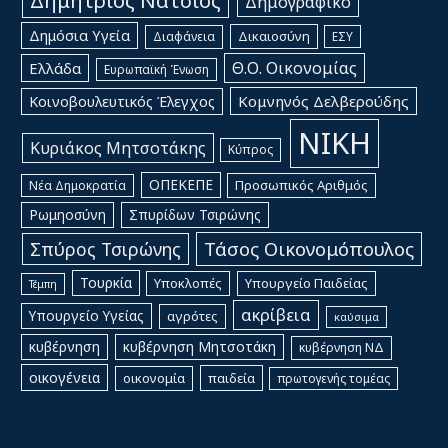
Δημήτριος Νατσιός
Δημογραφικό
Δημόσια Υγεία
Δικαιοσύνη
Διαφάνεια
ΕΣΥ
Θ.Ο. Οικονομίας
Ελλάδα
Ευρωπαϊκή Ένωση
Κομνηνός Δελβερούδης
Κοινοβουλευτικός Έλεγχος
ΝΙΚΗ
Κυριάκος Μητσοτάκης
Κύπρος
ΟΠΕΚΕΠΕ
Προσωπικός Αριθμός
Νέα Δημοκρατία
Ρωμηοσύνη
Σπυρίδων Τσιρώνης
Τάσος Οικονομόπουλος
Σπύρος Τσιρώνης
Τουρκία
Υποκλοπές
Υπουργείο Παιδείας
Τέμπη
ακρίβεια
Υπουργείο Υγείας
αγρότες
καύσιμα
κυβέρνηση
κυβέρνηση Μητσοτάκη
κυβέρνηση ΝΔ
οικογένεια
οικονομία
παιδεία
πρωτογενής τομέας