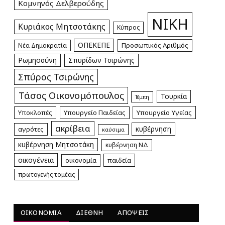
Κομνηνός Δελβερούδης
ΝΙΚΗ
Κυριάκος Μητσοτάκης
Κύπρος
ΟΠΕΚΕΠΕ
Προσωπικός Αριθμός
Νέα Δημοκρατία
Ρωμηοσύνη
Σπυρίδων Τσιρώνης
Σπύρος Τσιρώνης
Τάσος Οικονομόπουλος
Τουρκία
Τέμπη
Υποκλοπές
Υπουργείο Παιδείας
Υπουργείο Υγείας
ακρίβεια
κυβέρνηση
αγρότες
καύσιμα
κυβέρνηση Μητσοτάκη
κυβέρνηση ΝΔ
οικογένεια
οικονομία
παιδεία
πρωτογενής τομέας
pp
ΟΙΚΟΝΟΜΙΑ
ΔΙΕΘΝΗ
ΑΠΟΨΕΙΣ