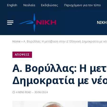
English
Νεολαία
Εκδηλώσεις
Περιεχόμενο για τον τύπο
ΝΙΚΗ
Home
»
Α. Βορύλλας: Η μετάβαση στην Δ’ Ελληνική Δημοκρατία με ν
ΑΠΟΨΕΙΣ
Α. Βορύλλας: Η με
Δημοκρατία με νέ
4 MINS READ
30/06/2024