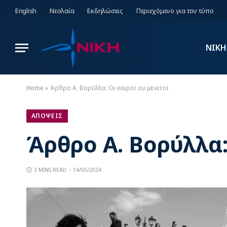
English
Νεολαία
Εκδηλώσεις
Περιεχόμενο για τον τύπο
ΝΙΚΗ
Home
»
Άρθρο Α. Βορύλλα: Οι καιροί ου μενετοί
ΑΠΟΨΕΙΣ
Άρθρο Α. Βορύλλα:
3 MINS READ
14/05/2024