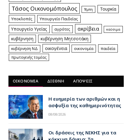
Τάσος Οικονομόπουλος
Τουρκία
Τέμπη
Υποκλοπές
Υπουργείο Παιδείας
ακρίβεια
Υπουργείο Υγείας
αγρότες
καύσιμα
κυβέρνηση
κυβέρνηση Μητσοτάκη
pp
οικογένεια
οικονομία
παιδεία
κυβέρνηση ΝΔ
πρωτογενής τομέας
ΟΙΚΟΝΟΜΙΑ
ΔΙΕΘΝΗ
ΑΠΟΨΕΙΣ
Η ευημερία των αριθμών και η
ασφυξία της καθημερινότητας
08/08/2026
Οι δράσεις της ΝΙΚΗΣ για τα
κόκκινα δάνεια: Τα