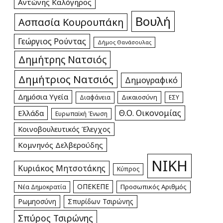
Αντώνης Καλόγηρος
Βουλή
Ασπασία Κουρουπάκη
Γεώργιος Ρούντας
Δήμος Θανάσουλας
Δημήτρης Νατσιός
Δημήτριος Νατσιός
Δημογραφικό
Δημόσια Υγεία
Δικαιοσύνη
Διαφάνεια
ΕΣΥ
Θ.Ο. Οικονομίας
Ελλάδα
Ευρωπαϊκή Ένωση
Κοινοβουλευτικός Έλεγχος
Κομνηνός Δελβερούδης
ΝΙΚΗ
Κυριάκος Μητσοτάκης
Κύπρος
ΟΠΕΚΕΠΕ
Προσωπικός Αριθμός
Νέα Δημοκρατία
Ρωμηοσύνη
Σπυρίδων Τσιρώνης
Σπύρος Τσιρώνης