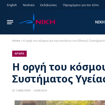
English
Νεολαία
Εκδηλώσεις
Περιεχόμενο για τον τύπο
ΝΙΚΗ
Home
»
Η οργή του κόσμου για την κατάντια του Εθνικού Συστήματος 
ΑΡΘΡΑ
Η οργή του κόσμου
Συστήματος Υγείας
2 MINS READ
24/08/2024