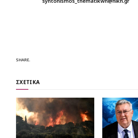
syntonismos_thematikwn@nikh.gr
SHARE.
ΣΧΕΤΙΚΑ