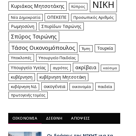
ΝΙΚΗ
Κυριάκος Μητσοτάκης
Κύπρος
ΟΠΕΚΕΠΕ
Προσωπικός Αριθμός
Νέα Δημοκρατία
Ρωμηοσύνη
Σπυρίδων Τσιρώνης
Σπύρος Τσιρώνης
Τάσος Οικονομόπουλος
Τουρκία
Τέμπη
Υποκλοπές
Υπουργείο Παιδείας
ακρίβεια
Υπουργείο Υγείας
αγρότες
καύσιμα
κυβέρνηση
κυβέρνηση Μητσοτάκη
οικογένεια
οικονομία
παιδεία
κυβέρνηση ΝΔ
πρωτογενής τομέας
ΟΙΚΟΝΟΜΙΑ
ΔΙΕΘΝΗ
ΑΠΟΨΕΙΣ
Οι δράσεις της ΝΙΚΗΣ για τα