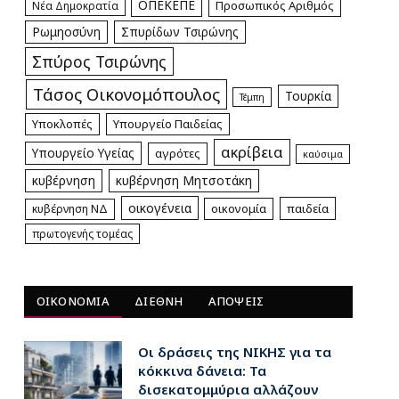
ΟΠΕΚΕΠΕ
Προσωπικός Αριθμός
Νέα Δημοκρατία
Ρωμηοσύνη
Σπυρίδων Τσιρώνης
Σπύρος Τσιρώνης
Τάσος Οικονομόπουλος
Τουρκία
Τέμπη
Υποκλοπές
Υπουργείο Παιδείας
ακρίβεια
Υπουργείο Υγείας
αγρότες
καύσιμα
κυβέρνηση
κυβέρνηση Μητσοτάκη
οικογένεια
οικονομία
παιδεία
κυβέρνηση ΝΔ
πρωτογενής τομέας
ΟΙΚΟΝΟΜΙΑ
ΔΙΕΘΝΗ
ΑΠΟΨΕΙΣ
Οι δράσεις της ΝΙΚΗΣ για τα
κόκκινα δάνεια: Τα
δισεκατομμύρια αλλάζουν