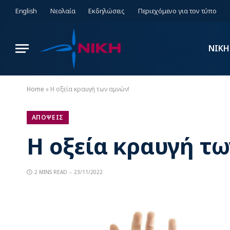
English
Νεολαία
Εκδηλώσεις
Περιεχόμενο για τον τύπο
ΝΙΚΗ
Home
»
Η οξεία κραυγή των αμνών!
ΑΠΟΨΕΙΣ
Η οξεία κραυγή τω
2 MINS READ
23/11/2022