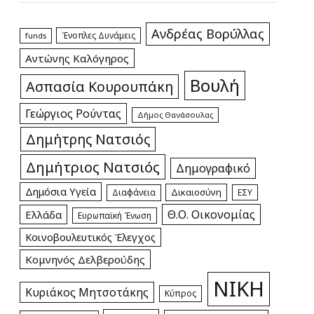
Ανδρέας Βορύλλας
Ένοπλες Δυνάμεις
funds
Αντώνης Καλόγηρος
Βουλή
Ασπασία Κουρουπάκη
Γεώργιος Ρούντας
Δήμος Θανάσουλας
Δημήτρης Νατσιός
Δημήτριος Νατσιός
Δημογραφικό
pp
Δημόσια Υγεία
Δικαιοσύνη
Διαφάνεια
ΕΣΥ
Θ.Ο. Οικονομίας
Ελλάδα
Ευρωπαϊκή Ένωση
Κοινοβουλευτικός Έλεγχος
Κομνηνός Δελβερούδης
ΝΙΚΗ
Κυριάκος Μητσοτάκης
Κύπρος