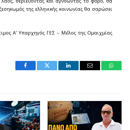
ς λαός, θεριεύοντας και αγνοώντας το φόβο, θα
 ξεσηκωμός της ελληνικής κοινωνίας θα σαρώσει
ίτιμος Α’ Υπαρχηγός ΓΕΣ –
Μέλος της Ομαιχμίας
Facebook
Twitter
LinkedIn
Email
WhatsA