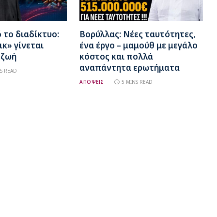
το διαδίκτυο:
Βορύλλας: Νέες ταυτότητες,
ικ» γίνεται
ένα έργο – μαμούθ με μεγάλο
 ζωή
κόστος και πολλά
αναπάντητα ερωτήματα
S READ
ΑΠΟΨΕΙΣ
5 MINS READ