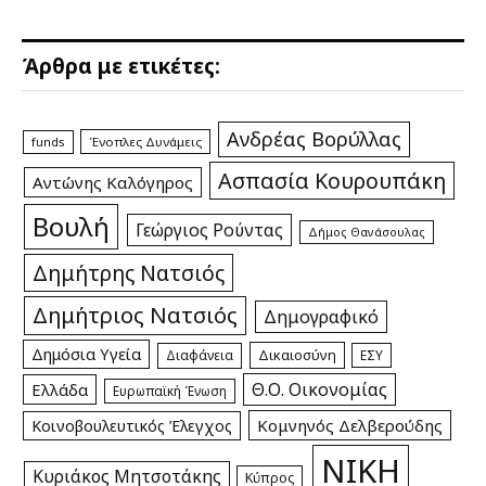
Άρθρα με ετικέτες:
Ανδρέας Βορύλλας
funds
Ένοπλες Δυνάμεις
Ασπασία Κουρουπάκη
Αντώνης Καλόγηρος
Βουλή
Γεώργιος Ρούντας
Δήμος Θανάσουλας
Δημήτρης Νατσιός
Δημήτριος Νατσιός
Δημογραφικό
Δημόσια Υγεία
Δικαιοσύνη
Διαφάνεια
ΕΣΥ
Θ.Ο. Οικονομίας
Ελλάδα
Ευρωπαϊκή Ένωση
Κομνηνός Δελβερούδης
Κοινοβουλευτικός Έλεγχος
ΝΙΚΗ
Κυριάκος Μητσοτάκης
Κύπρος