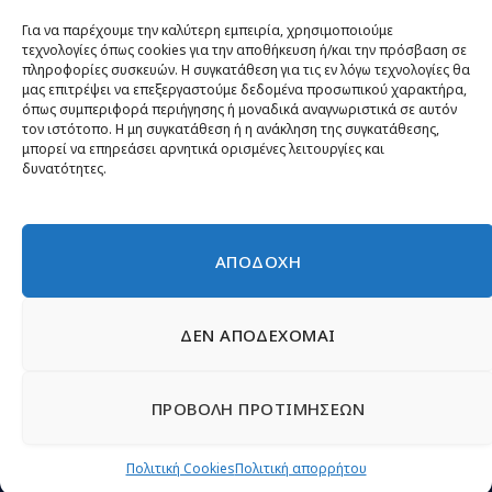
Θέσεις
Για να παρέχουμε την καλύτερη εμπειρία, χρησιμοποιούμε
τεχνολογίες όπως cookies για την αποθήκευση ή/και την πρόσβαση σε
Πρόσωπα
πληροφορίες συσκευών. Η συγκατάθεση για τις εν λόγω τεχνολογίες θα
μας επιτρέψει να επεξεργαστούμε δεδομένα προσωπικού χαρακτήρα,
Όργανα και ομάδες
όπως συμπεριφορά περιήγησης ή μοναδικά αναγνωριστικά σε αυτόν
τον ιστότοπο. Η μη συγκατάθεση ή η ανάκληση της συγκατάθεσης,
Βίντεο
μπορεί να επηρεάσει αρνητικά ορισμένες λειτουργίες και
δυνατότητες.
Δελτία Τύπου
Άρθρα
ΑΠΟΔΟΧΗ
ΔΕΝ ΑΠΟΔΕΧΟΜΑΙ
© 2026 Νίκη
English
Ιστοσελίδες Νεολαίας
Περιεχόμενο για τον τύπο
ΠΡΟΒΟΛΗ ΠΡΟΤΙΜΗΣΕΩΝ
Έντυπα
Εγγραφή μέλους
Γίνε φίλος
Πολιτική απορρήτου
Επικοινωνία
Πολιτική Cookies
Πολιτική Cookies
Πολιτική απορρήτου