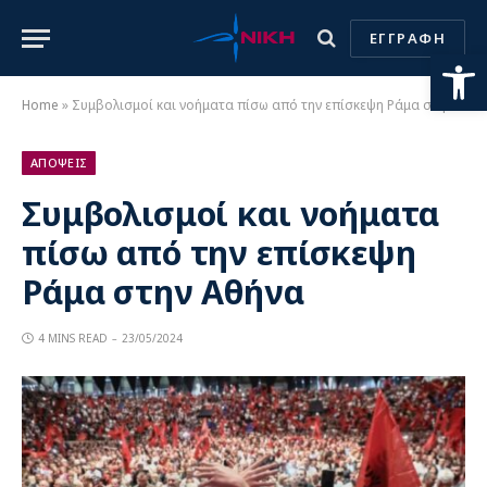
ΕΓΓΡΑΦΗ
Ανοίξτε
Home
»
Συμβολισμοί και νοήματα πίσω από την επίσκεψη Ράμα στην Αθήνα
ΑΠΟΨΕΙΣ
Συμβολισμοί και νοήματα
πίσω από την επίσκεψη
Ράμα στην Αθήνα
4 MINS READ
23/05/2024