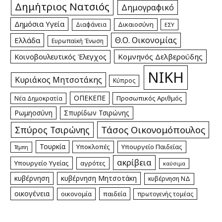
Δημήτριος Νατσιός
Δημογραφικό
Δημόσια Υγεία
Δικαιοσύνη
Διαφάνεια
ΕΣΥ
Θ.Ο. Οικονομίας
Ελλάδα
Ευρωπαϊκή Ένωση
Κομνηνός Δελβερούδης
Κοινοβουλευτικός Έλεγχος
ΝΙΚΗ
Κυριάκος Μητσοτάκης
Κύπρος
ΟΠΕΚΕΠΕ
Προσωπικός Αριθμός
Νέα Δημοκρατία
Ρωμηοσύνη
Σπυρίδων Τσιρώνης
Τάσος Οικονομόπουλος
Σπύρος Τσιρώνης
Τουρκία
Υποκλοπές
Υπουργείο Παιδείας
Τέμπη
ακρίβεια
Υπουργείο Υγείας
αγρότες
καύσιμα
κυβέρνηση
κυβέρνηση Μητσοτάκη
κυβέρνηση ΝΔ
οικογένεια
οικονομία
παιδεία
πρωτογενής τομέας