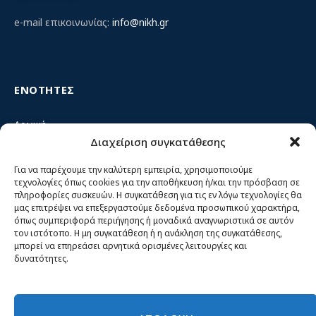
e-mail επικοινωνίας:
info@nikh.gr
ΕΝΟΤΗΤΕΣ
Αρχική
Διαχείριση συγκατάθεσης
Κίνημα ΝΙΚΗ – Ποιοι είμαστε, αρχές & δράση
Θέσεις
Για να παρέχουμε την καλύτερη εμπειρία, χρησιμοποιούμε
τεχνολογίες όπως cookies για την αποθήκευση ή/και την πρόσβαση σε
Πρόσωπα
πληροφορίες συσκευών. Η συγκατάθεση για τις εν λόγω τεχνολογίες θα
μας επιτρέψει να επεξεργαστούμε δεδομένα προσωπικού χαρακτήρα,
Όργανα και ομάδες
όπως συμπεριφορά περιήγησης ή μοναδικά αναγνωριστικά σε αυτόν
τον ιστότοπο. Η μη συγκατάθεση ή η ανάκληση της συγκατάθεσης,
Βίντεο
μπορεί να επηρεάσει αρνητικά ορισμένες λειτουργίες και
δυνατότητες.
Δελτία Τύπου
Άρθρα