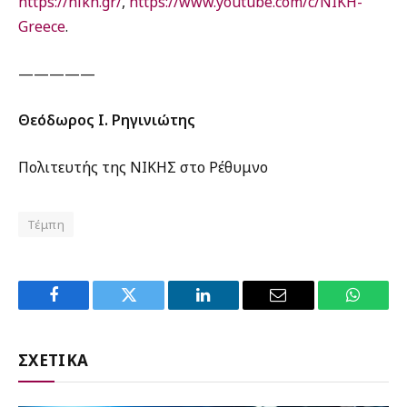
https://nikh.gr/
,
https://www.youtube.com/c/NIKH-
Greece
.
—————
Θεόδωρος Ι. Ρηγινιώτης
Πολιτευτής της ΝΙΚΗΣ στο Ρέθυμνο
Τέμπη
Facebook
Twitter
LinkedIn
Email
WhatsA
ΣΧΕΤΙΚΑ