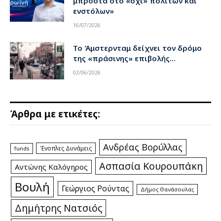
μπροστά στο «όχι» πολιτών και
ενστόλων»
16/07/2026
Το Άμστερνταμ δείχνει τον δρόμο
της «πράσινης» επιβολής…
02/06/2026
Άρθρα με ετικέτες:
Ανδρέας Βορύλλας
Ένοπλες Δυνάμεις
funds
Ασπασία Κουρουπάκη
Αντώνης Καλόγηρος
Βουλή
Γεώργιος Ρούντας
Δήμος Θανάσουλας
Δημήτρης Νατσιός