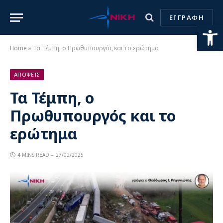
ΕΓΓΡΑΦΗ
Ανοίξτε
Home
»
Τα Τέμπη, ο Πρωθυπουργός και το ερώτημα
ΑΠΟΨΕΙΣ
Τα Τέμπη, ο
Πρωθυπουργός και το
ερώτημα
4 MINS READ
27/02/2025