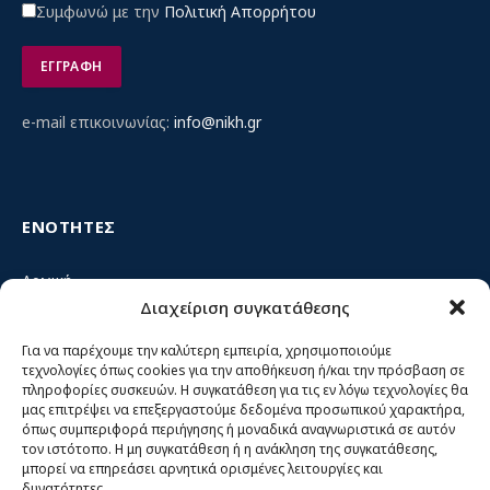
Συμφωνώ με την
Πολιτική Απορρήτου
e-mail επικοινωνίας:
info@nikh.gr
ΕΝΟΤΗΤΕΣ
Αρχική
Διαχείριση συγκατάθεσης
Κίνημα ΝΙΚΗ – Ποιοι είμαστε, αρχές & δράση
Θέσεις
Για να παρέχουμε την καλύτερη εμπειρία, χρησιμοποιούμε
τεχνολογίες όπως cookies για την αποθήκευση ή/και την πρόσβαση σε
Πρόσωπα
πληροφορίες συσκευών. Η συγκατάθεση για τις εν λόγω τεχνολογίες θα
μας επιτρέψει να επεξεργαστούμε δεδομένα προσωπικού χαρακτήρα,
Όργανα και ομάδες
όπως συμπεριφορά περιήγησης ή μοναδικά αναγνωριστικά σε αυτόν
τον ιστότοπο. Η μη συγκατάθεση ή η ανάκληση της συγκατάθεσης,
Βίντεο
μπορεί να επηρεάσει αρνητικά ορισμένες λειτουργίες και
δυνατότητες.