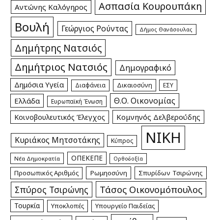
Ασπασία Κουρουπάκη
Αντώνης Καλόγηρος
Βουλή
Γεώργιος Ρούντας
Δήμος Θανάσουλας
Δημήτρης Νατσιός
Δημήτριος Νατσιός
Δημογραφικό
Δημόσια Υγεία
Δικαιοσύνη
Διαφάνεια
ΕΣΥ
Θ.Ο. Οικονομίας
Ελλάδα
Ευρωπαϊκή Ένωση
Κομνηνός Δελβερούδης
Κοινοβουλευτικός Έλεγχος
ΝΙΚΗ
Κυριάκος Μητσοτάκης
Κύπρος
ΟΠΕΚΕΠΕ
Νέα Δημοκρατία
Ορθοδοξία
Προσωπικός Αριθμός
Ρωμηοσύνη
Σπυρίδων Τσιρώνης
Τάσος Οικονομόπουλος
Σπύρος Τσιρώνης
Τουρκία
Υποκλοπές
Υπουργείο Παιδείας