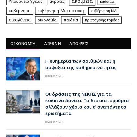
ακρίβεια
Υπουργείο Υγείας
αγρότες
καύσιμα
κυβέρνηση
κυβέρνηση Μητσοτάκη
κυβέρνηση ΝΔ
οικογένεια
οικονομία
παιδεία
πρωτογενής τομέας
ΟΙΚΟΝΟΜΙΑ
ΔΙΕΘΝΗ
ΑΠΟΨΕΙΣ
Η ευημερία των αριθμών και η
ασφυξία της καθημερινότητας
08/08/2026
Οι δράσεις της ΝΙΚΗΣ για τα
κόκκινα δάνεια: Τα δισεκατομμύρια
αλλάζουν χέρια και τ’ αναπάντητα
ερωτήματα
06/08/2026