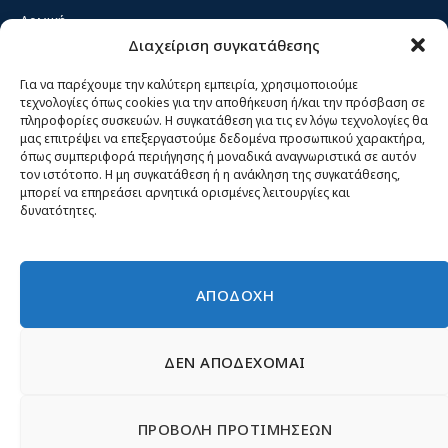
Αρχική
Διαχείριση συγκατάθεσης
Κίνημα ΝΙΚΗ – Ποιοι είμαστε, αρχές & δράση
Θέσεις
Για να παρέχουμε την καλύτερη εμπειρία, χρησιμοποιούμε
τεχνολογίες όπως cookies για την αποθήκευση ή/και την πρόσβαση σε
Πρόσωπα
πληροφορίες συσκευών. Η συγκατάθεση για τις εν λόγω τεχνολογίες θα
μας επιτρέψει να επεξεργαστούμε δεδομένα προσωπικού χαρακτήρα,
Όργανα και ομάδες
όπως συμπεριφορά περιήγησης ή μοναδικά αναγνωριστικά σε αυτόν
τον ιστότοπο. Η μη συγκατάθεση ή η ανάκληση της συγκατάθεσης,
Βίντεο
μπορεί να επηρεάσει αρνητικά ορισμένες λειτουργίες και
δυνατότητες.
Δελτία Τύπου
Άρθρα
ΑΠΟΔΟΧΗ
ΔΕΝ ΑΠΟΔΕΧΟΜΑΙ
© 2026 Νίκη
English
Ιστοσελίδες Νεολαίας
Περιεχόμενο για τον τύπο
ΠΡΟΒΟΛΗ ΠΡΟΤΙΜΗΣΕΩΝ
Έντυπα
Εγγραφή μέλους
Γίνε φίλος