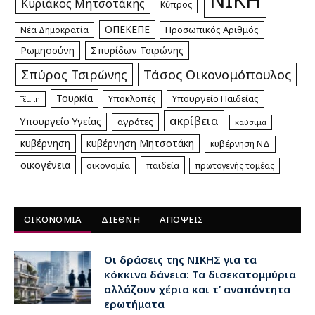
Κυριάκος Μητσοτάκης
Κύπρος
ΟΠΕΚΕΠΕ
Προσωπικός Αριθμός
Νέα Δημοκρατία
Ρωμηοσύνη
Σπυρίδων Τσιρώνης
Τάσος Οικονομόπουλος
Σπύρος Τσιρώνης
Τουρκία
Υποκλοπές
Υπουργείο Παιδείας
Τέμπη
ακρίβεια
Υπουργείο Υγείας
αγρότες
καύσιμα
κυβέρνηση
κυβέρνηση Μητσοτάκη
κυβέρνηση ΝΔ
οικογένεια
οικονομία
παιδεία
πρωτογενής τομέας
ΟΙΚΟΝΟΜΙΑ
ΔΙΕΘΝΗ
ΑΠΟΨΕΙΣ
Οι δράσεις της ΝΙΚΗΣ για τα
κόκκινα δάνεια: Τα δισεκατομμύρια
αλλάζουν χέρια και τ’ αναπάντητα
ερωτήματα