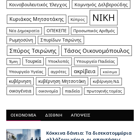
Κομνηνός Δελβερούδης
Κοινοβουλευτικός Έλεγχος
ΝΙΚΗ
Κυριάκος Μητσοτάκης
Κύπρος
ΟΠΕΚΕΠΕ
Προσωπικός Αριθμός
Νέα Δημοκρατία
Ρωμηοσύνη
Σπυρίδων Τσιρώνης
Τάσος Οικονομόπουλος
Σπύρος Τσιρώνης
Τουρκία
Υποκλοπές
Υπουργείο Παιδείας
Τέμπη
ακρίβεια
Υπουργείο Υγείας
αγρότες
καύσιμα
κυβέρνηση
κυβέρνηση Μητσοτάκη
κυβέρνηση ΝΔ
οικογένεια
οικονομία
παιδεία
πρωτογενής τομέας
ΟΙΚΟΝΟΜΙΑ
ΔΙΕΘΝΗ
ΑΠΟΨΕΙΣ
Κόκκινα δάνεια: Τα δισεκατομμύρια
αλλάζουν χέρια, οι απαντήσεις