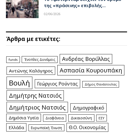
της «πράσινης» επιβολής…
02/06/2026
Άρθρα με ετικέτες:
Ανδρέας Βορύλλας
Ένοπλες Δυνάμεις
funds
Ασπασία Κουρουπάκη
Αντώνης Καλόγηρος
Βουλή
Γεώργιος Ρούντας
Δήμος Θανάσουλας
Δημήτρης Νατσιός
Δημήτριος Νατσιός
Δημογραφικό
Δημόσια Υγεία
Δικαιοσύνη
Διαφάνεια
ΕΣΥ
Θ.Ο. Οικονομίας
Ελλάδα
Ευρωπαϊκή Ένωση