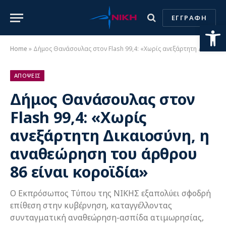
ΕΓΓΡΑΦΗ
Ανοίξτε
Home
»
Δήμος Θανάσουλας στον Flash 99,4: «Χωρίς ανεξάρτητη Δικαιοσύνη, η αναθεώρηση του άρθρου 86 είναι κοροϊδία»
ΑΠΟΨΕΙΣ
Δήμος Θανάσουλας στον
Flash 99,4: «Χωρίς
ανεξάρτητη Δικαιοσύνη, η
αναθεώρηση του άρθρου
86 είναι κοροϊδία»
Ο Εκπρόσωπος Τύπου της ΝΙΚΗΣ εξαπολύει σφοδρή
επίθεση στην κυβέρνηση, καταγγέλλοντας
συνταγματική αναθεώρηση-ασπίδα ατιμωρησίας,