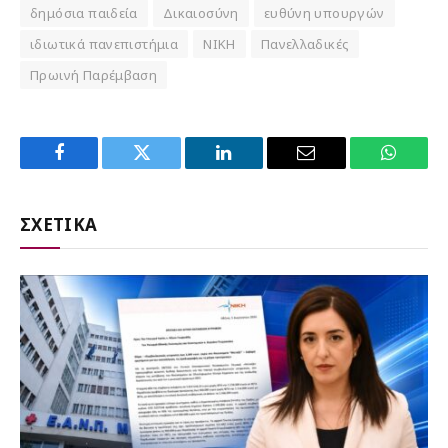
δημόσια παιδεία
Δικαιοσύνη
ευθύνη υπουργών
ιδιωτικά πανεπιστήμια
ΝΙΚΗ
Πανελλαδικές
Πρωινή Παρέμβαση
Facebook
Twitter
LinkedIn
Email
WhatsA
ΣΧΕΤΙΚΑ