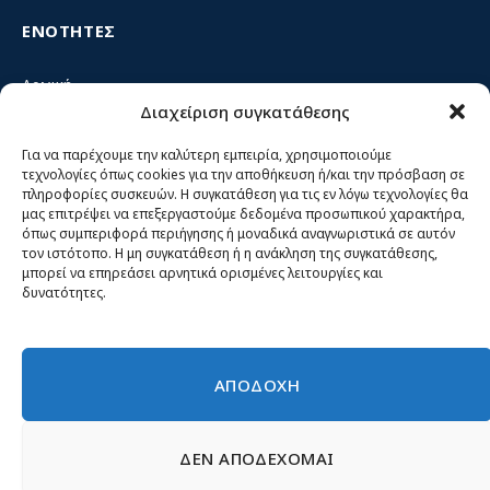
ΕΝΟΤΗΤΕΣ
Αρχική
Διαχείριση συγκατάθεσης
Κίνημα ΝΙΚΗ – Ποιοι είμαστε, αρχές & δράση
Θέσεις
Για να παρέχουμε την καλύτερη εμπειρία, χρησιμοποιούμε
τεχνολογίες όπως cookies για την αποθήκευση ή/και την πρόσβαση σε
Πρόσωπα
πληροφορίες συσκευών. Η συγκατάθεση για τις εν λόγω τεχνολογίες θα
μας επιτρέψει να επεξεργαστούμε δεδομένα προσωπικού χαρακτήρα,
Όργανα και ομάδες
όπως συμπεριφορά περιήγησης ή μοναδικά αναγνωριστικά σε αυτόν
τον ιστότοπο. Η μη συγκατάθεση ή η ανάκληση της συγκατάθεσης,
Βίντεο
μπορεί να επηρεάσει αρνητικά ορισμένες λειτουργίες και
δυνατότητες.
Δελτία Τύπου
Άρθρα
ΑΠΟΔΟΧΗ
ΔΕΝ ΑΠΟΔΕΧΟΜΑΙ
© 2026 Νίκη