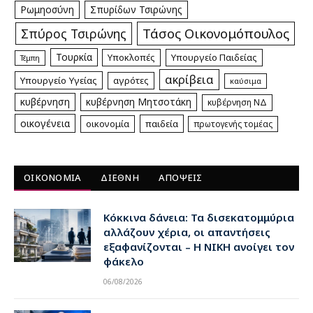
Ρωμηοσύνη
Σπυρίδων Τσιρώνης
Τάσος Οικονομόπουλος
Σπύρος Τσιρώνης
Τουρκία
Υποκλοπές
Υπουργείο Παιδείας
Τέμπη
ακρίβεια
Υπουργείο Υγείας
αγρότες
καύσιμα
κυβέρνηση
κυβέρνηση Μητσοτάκη
κυβέρνηση ΝΔ
οικογένεια
οικονομία
παιδεία
πρωτογενής τομέας
ΟΙΚΟΝΟΜΙΑ
ΔΙΕΘΝΗ
ΑΠΟΨΕΙΣ
Κόκκινα δάνεια: Τα δισεκατομμύρια
αλλάζουν χέρια, οι απαντήσεις
εξαφανίζονται – Η ΝΙΚΗ ανοίγει τον
φάκελο
06/08/2026