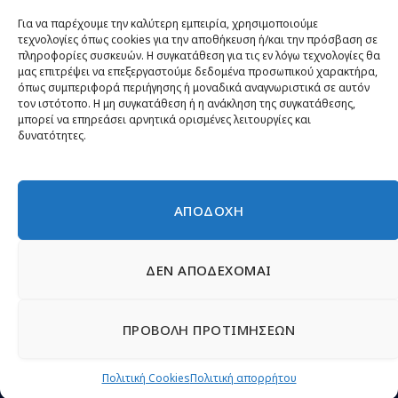
Θέσεις
Για να παρέχουμε την καλύτερη εμπειρία, χρησιμοποιούμε
τεχνολογίες όπως cookies για την αποθήκευση ή/και την πρόσβαση σε
Πρόσωπα
πληροφορίες συσκευών. Η συγκατάθεση για τις εν λόγω τεχνολογίες θα
μας επιτρέψει να επεξεργαστούμε δεδομένα προσωπικού χαρακτήρα,
Όργανα και ομάδες
όπως συμπεριφορά περιήγησης ή μοναδικά αναγνωριστικά σε αυτόν
τον ιστότοπο. Η μη συγκατάθεση ή η ανάκληση της συγκατάθεσης,
Βίντεο
μπορεί να επηρεάσει αρνητικά ορισμένες λειτουργίες και
δυνατότητες.
Δελτία Τύπου
Άρθρα
ΑΠΟΔΟΧΗ
ΔΕΝ ΑΠΟΔΕΧΟΜΑΙ
© 2026 Νίκη
English
Ιστοσελίδες Νεολαίας
Περιεχόμενο για τον τύπο
ΠΡΟΒΟΛΗ ΠΡΟΤΙΜΗΣΕΩΝ
Έντυπα
Εγγραφή μέλους
Γίνε φίλος
Πολιτική απορρήτου
Επικοινωνία
Πολιτική Cookies
Πολιτική Cookies
Πολιτική απορρήτου