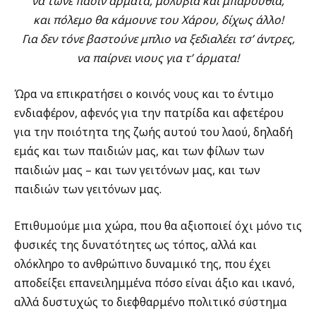
να
τώνε
πάσιν
άρματα,
μολύβια και
μπαρούθια
,
και πόλεμο θα κάμουνε του Χάρο
υ
, δίχως άλλο
!
Για δεν τόνε βαστούνε
μπλι
ο
να
ξεδιαλέ
ει
τ
σ
’
άντρες
,
να παίρνει νιους για τ’ άρματα!
Ώρα να επικρατήσει ο κοινός νους και το έντιμο
ενδιαφέρον, αφενός για την πατρίδα και αφετέρου
για την ποιότητα της ζωής αυτού του λαού, δηλαδή
εμάς και των παιδιών μας, και των φίλων των
παιδιών μας – και των γειτόνων μας, και των
παιδιών των γειτόνων μας.
Επιθυμούμε μια χώρα, που θα αξιοποιεί όχι μόνο τις
φυσικές της δυνατότητες ως τόπος, αλλά και
ολόκληρο το ανθρώπινο δυναμικό της, που έχει
αποδείξει επανειλημμένα πόσο είναι άξιο και ικανό,
αλλά δυστυχώς το διεφθαρμένο πολιτικό σύστημα