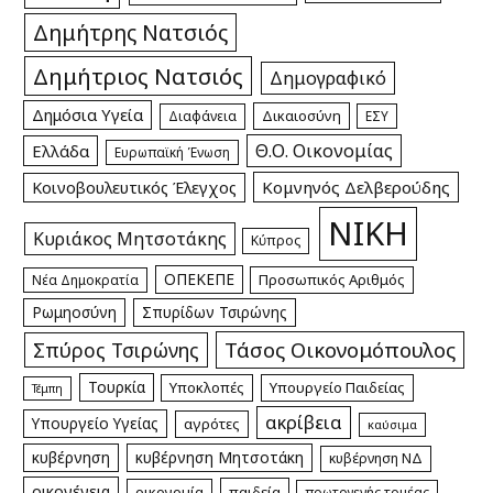
Δημήτρης Νατσιός
Δημήτριος Νατσιός
Δημογραφικό
Δημόσια Υγεία
Δικαιοσύνη
Διαφάνεια
ΕΣΥ
Θ.Ο. Οικονομίας
Ελλάδα
Ευρωπαϊκή Ένωση
Κομνηνός Δελβερούδης
Κοινοβουλευτικός Έλεγχος
ΝΙΚΗ
Κυριάκος Μητσοτάκης
Κύπρος
ΟΠΕΚΕΠΕ
Προσωπικός Αριθμός
Νέα Δημοκρατία
Ρωμηοσύνη
Σπυρίδων Τσιρώνης
Τάσος Οικονομόπουλος
Σπύρος Τσιρώνης
Τουρκία
Υποκλοπές
Υπουργείο Παιδείας
Τέμπη
ακρίβεια
Υπουργείο Υγείας
αγρότες
καύσιμα
κυβέρνηση
κυβέρνηση Μητσοτάκη
κυβέρνηση ΝΔ
οικογένεια
οικονομία
παιδεία
πρωτογενής τομέας