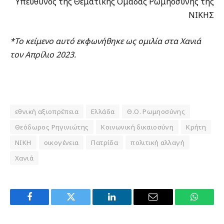
Υπεύθυνος της Θεματικής Ομάδας Ρωμηοσύνης της
ΝΙΚΗΣ
*Το κείμενο αυτό εκφωνήθηκε ως ομιλία στα Χανιά
τον Απρίλιο 2023.
εθνική αξιοπρέπεια
Ελλάδα
Θ.Ο. Ρωμηοσύνης
Θεόδωρος Ρηγινιώτης
Κοινωνική δικαιοσύνη
Κρήτη
ΝΙΚΗ
οικογένεια
Πατρίδα
πολιτική αλλαγή
Χανιά
Facebook
Twitter
LinkedIn
Email
WhatsA