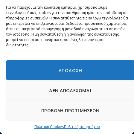
Για να παρέχουμε την καλύτερη εμπειρία, χρησιμοποιούμε
τεχνολογίες όπως cookies για την αποθήκευση ή/και την πρόσβαση σε
πληροφορίες συσκευών. Η συγκατάθεση για τις εν λόγω τεχνολογίες θα
μας επιτρέψει να επεξεργαστούμε δεδομένα προσωπικού χαρακτήρα,
e-mail επικοινωνίας:
info@nikh.gr
όπως συμπεριφορά περιήγησης ή μοναδικά αναγνωριστικά σε αυτόν
τον ιστότοπο. Η μη συγκατάθεση ή η ανάκληση της συγκατάθεσης,
μπορεί να επηρεάσει αρνητικά ορισμένες λειτουργίες και
δυνατότητες.
ΕΝΟΤΗΤΕΣ
Αρχική
ΑΠΟΔΟΧΗ
Κίνημα ΝΙΚΗ – Ποιοι είμαστε, αρχές & δράση
Θέσεις
ΔΕΝ ΑΠΟΔΕΧΟΜΑΙ
Πρόσωπα
Όργανα και ομάδες
ΠΡΟΒΟΛΗ ΠΡΟΤΙΜΗΣΕΩΝ
Βίντεο
Δελτία Τύπου
Πολιτική Cookies
Πολιτική απορρήτου