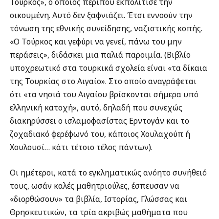
Τούρκος», ο οποίος περίπου εκπολίτισε την
οικουμένη. Αυτό δεν ξαφνιάζει. Έτσι εννοούν την
τόνωση της εθνικής συνείδησης, ναζιστικής κοπής.
«Ο Τούρκος και γεφύρι να γενεί, πάνω του μην
περάσεις», διδάσκει μια παλιά παροιμία. (Βιβλίο
υποχρεωτικό στα τουρκικά σχολεία είναι «τα δίκαια
της Τουρκίας στο Αιγαίο». Στο οποίο αναγράφεται
ότι «τα νησιά του Αιγαίου βρίσκονται σήμερα υπό
ελληνική κατοχή», αυτό, δηλαδή που συνεχώς
διακηρύσσει ο ισλαμοφασίστας Ερντογάν και το
ζοχαδιακό φερέφωνό του, κάποιος Χουλαχούπ ή
Χουλουσί… κάτι τέτοιο τέλος πάντων).
Οι ημέτεροι, κατά το εγκληματικώς ανόητο συνήθειό
τους, ωσάν καλές μαθητριούλες, έσπευσαν να
«διορθώσουν» τα βιβλία, Ιστορίας, Γλώσσας και
Θρησκευτικών, τα τρία ακριβώς μαθήματα που