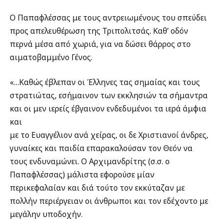
Ο Παπαφλέσσας με τους αντρειωμένους του σπεύδει
προς απελευθέρωση της Τριπολιτσάς. Καθ’ οδόν
περνά μέσα από χωριά, για να δώσει θάρρος στο
αιματοβαμμένο Γένος.
«…Καθώς έβλεπαν οι Έλληνες τας σημαίας και τους
στρατιώτας, εσήμαινον των εκκλησιών τα σήμαντρα
και οι μεν ιερείς έβγαινον ενδεδυμένοι τα ιερά άμφια
και
με το Ευαγγέλιον ανά χείρας, οι δε Χριστιανοί άνδρες,
γυναίκες και παιδία επαρακαλούσαν τον Θεόν να
τους ενδυναμώνει. Ο Αρχιμανδρίτης (σ.σ. ο
Παπαφλέσσας) μάλιστα εφορούσε μίαν
περικεφαλαίαν και διά τούτο τον εκκύταζαν με
πολλήν περιέργειαν οι άνθρωποι και τον εδέχοντο με
μεγάλην υποδοχήν.