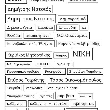
Δημήτρης Νατσιός
Δημήτριος Νατσιός
Δημογραφικό
Δημόσια Υγεία
Δικαιοσύνη
Διαφάνεια
ΕΣΥ
Θ.Ο. Οικονομίας
Ελλάδα
Ευρωπαϊκή Ένωση
Κομνηνός Δελβερούδης
Κοινοβουλευτικός Έλεγχος
ΝΙΚΗ
Κυριάκος Μητσοτάκης
Κύπρος
ΟΠΕΚΕΠΕ
Νέα Δημοκρατία
Ορθοδοξία
Προσωπικός Αριθμός
Ρωμηοσύνη
Σπυρίδων Τσιρώνης
Τάσος Οικονομόπουλος
Σπύρος Τσιρώνης
Τουρκία
Υποκλοπές
Υπουργείο Παιδείας
ακρίβεια
Υπουργείο Υγείας
αγρότες
καύσιμα
κυβέρνηση
κυβέρνηση Μητσοτάκη
κυβέρνηση ΝΔ