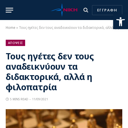
ΕΓΓΡΑΦΗ
Ανοίξτε
Home
»
Τους ηγέτες δεν τους αναδεικνύουν τα διδακτορικά, αλλά η φιλοπατρία
ΑΠΟΨΕΙΣ
Τους ηγέτες δεν τους
αναδεικνύουν τα
διδακτορικά, αλλά η
φιλοπατρία
5 MINS READ
11/09/2021