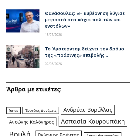
Θανάσουλας: «Η κυβέρνηση λύγισε
μπροστά στο «όχι» πολιτών και
ενστόλων»
16/07/2026
Το Άμστερνταμ δείχνει τον δρόμο
της «πράσινης» επιβολής…
02/06/2026
Άρθρα με ετικέτες:
Ανδρέας Βορύλλας
funds
Ένοπλες Δυνάμεις
Ασπασία Κουρουπάκη
Αντώνης Καλόγηρος
Βουλή
Γεώργιος Ρούντας
Δήμος Θανάσουλας