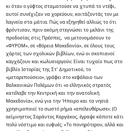
κι όταν ο γύφτος σταματούσε να χτυπά το ντέφι,
αυτοί συνέχιζαν να χορεύουν, κοιτάζοντάς τον με
λαγνεία στα μάτια. Πώς να εξηγηθεί αλλιώς το ότι
φρόντισαν, πριν ακόμη στεγνώσει το μελάνι της
προδοσίας στις Πρέσπες, να μετονομάσουν το
«ΦΥΡΟΜ», σε «Βόρεια Μακεδονία», σε όλους τους
χάρτες των σχολικών βιβλίων, ενώ οι σκοπιανοί
καγχάζουν και κωλυσιεργούν; Είναι τυχαίο πως στο
βιβλίο Ιστορίας της Στ’ Δημοτικού, το
«μεταρεπούσειο», γράφει στο κεφάλαιο των
Βαλκανικών Πολέμων ότι «ο ελληνικός στρατός
κατέλαβε την Κεντρική και την ανατολική
Μακεδονία», ενώ για την Ήπειρο και τα νησιά
χρησιμοποιεί το σωστό ρήμα «απελευθέρωσε»; (Ο
αείμνηστος Σαράντος Καργάκος, έγραψε κάποτε κάτι
πολύ νόστιμο και ευφυές: «Το πονηρότερον, αλλά και