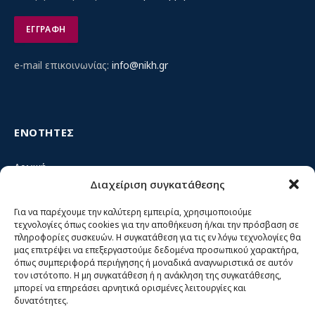
e-mail επικοινωνίας:
info@nikh.gr
ΕΝΟΤΗΤΕΣ
Αρχική
Διαχείριση συγκατάθεσης
Κίνημα ΝΙΚΗ – Ποιοι είμαστε, αρχές & δράση
Θέσεις
Για να παρέχουμε την καλύτερη εμπειρία, χρησιμοποιούμε
τεχνολογίες όπως cookies για την αποθήκευση ή/και την πρόσβαση σε
Πρόσωπα
πληροφορίες συσκευών. Η συγκατάθεση για τις εν λόγω τεχνολογίες θα
μας επιτρέψει να επεξεργαστούμε δεδομένα προσωπικού χαρακτήρα,
Όργανα και ομάδες
όπως συμπεριφορά περιήγησης ή μοναδικά αναγνωριστικά σε αυτόν
τον ιστότοπο. Η μη συγκατάθεση ή η ανάκληση της συγκατάθεσης,
Βίντεο
μπορεί να επηρεάσει αρνητικά ορισμένες λειτουργίες και
δυνατότητες.
Δελτία Τύπου