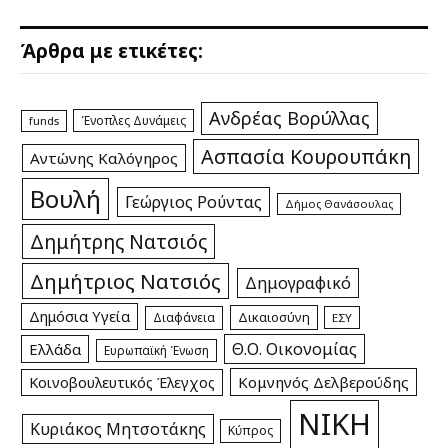
Άρθρα με ετικέτες:
Ανδρέας Βορύλλας
Ένοπλες Δυνάμεις
funds
Ασπασία Κουρουπάκη
Αντώνης Καλόγηρος
Βουλή
Γεώργιος Ρούντας
Δήμος Θανάσουλας
Δημήτρης Νατσιός
Δημήτριος Νατσιός
Δημογραφικό
Δημόσια Υγεία
Δικαιοσύνη
Διαφάνεια
ΕΣΥ
Θ.Ο. Οικονομίας
Ελλάδα
Ευρωπαϊκή Ένωση
Κομνηνός Δελβερούδης
Κοινοβουλευτικός Έλεγχος
ΝΙΚΗ
Κυριάκος Μητσοτάκης
Κύπρος