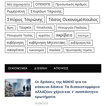
ΟΠΕΚΕΠΕ
Προσωπικός Αριθμός
Νέα Δημοκρατία
Ρωμηοσύνη
Σπυρίδων Τσιρώνης
Τάσος Οικονομόπουλος
Σπύρος Τσιρώνης
Τουρκία
Υποκλοπές
Υπουργείο Παιδείας
Τέμπη
ακρίβεια
Υπουργείο Υγείας
αγρότες
καύσιμα
κυβέρνηση
κυβέρνηση Μητσοτάκη
κυβέρνηση ΝΔ
οικογένεια
οικονομία
παιδεία
πρωτογενής τομέας
ΟΙΚΟΝΟΜΙΑ
ΔΙΕΘΝΗ
ΑΠΟΨΕΙΣ
Οι δράσεις της ΝΙΚΗΣ για τα
κόκκινα δάνεια: Τα δισεκατομμύρια
αλλάζουν χέρια και τ’ αναπάντητα
ερωτήματα
06/08/2026