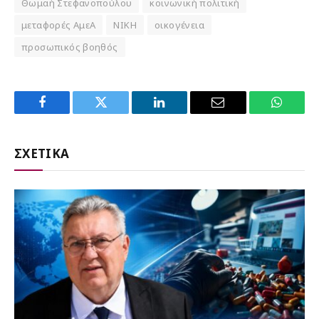
Θωμαή Στεφανοπούλου
κοινωνική πολιτική
μεταφορές ΑμεΑ
ΝΙΚΗ
οικογένεια
προσωπικός βοηθός
Facebook
Twitter
LinkedIn
Email
WhatsA
ΣΧΕΤΙΚΑ