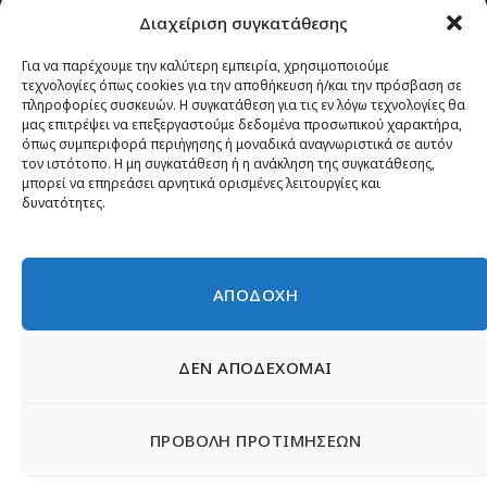
Διαχείριση συγκατάθεσης
Κίνημα ΝΙΚΗ – Ποιοι είμαστε, αρχές & δράση
Θέσεις
Για να παρέχουμε την καλύτερη εμπειρία, χρησιμοποιούμε
τεχνολογίες όπως cookies για την αποθήκευση ή/και την πρόσβαση σε
Πρόσωπα
πληροφορίες συσκευών. Η συγκατάθεση για τις εν λόγω τεχνολογίες θα
μας επιτρέψει να επεξεργαστούμε δεδομένα προσωπικού χαρακτήρα,
Όργανα και ομάδες
όπως συμπεριφορά περιήγησης ή μοναδικά αναγνωριστικά σε αυτόν
τον ιστότοπο. Η μη συγκατάθεση ή η ανάκληση της συγκατάθεσης,
Βίντεο
μπορεί να επηρεάσει αρνητικά ορισμένες λειτουργίες και
δυνατότητες.
Δελτία Τύπου
Άρθρα
ΑΠΟΔΟΧΗ
ΔΕΝ ΑΠΟΔΕΧΟΜΑΙ
© 2026 Νίκη
English
Ιστοσελίδες Νεολαίας
Περιεχόμενο για τον τύπο
ΠΡΟΒΟΛΗ ΠΡΟΤΙΜΗΣΕΩΝ
Έντυπα
Εγγραφή μέλους
Γίνε φίλος
Πολιτική απορρήτου
Επικοινωνία
Πολιτική Cookies